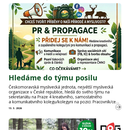
Hledáme do týmu posilu
Českomoravská myslivecká jednota, největší myslivecká
organizace v České republice, hledá do svého týmu na
sekretariátu na Praze 4 kreativního, samostatného
a komunikativního kolegu/kolegyni na pozici: Pracovník/ce
oddělení PR a propagace Náplň práce Co od Vás
15. 5. 2026
očekáváme? Co Vám nabízíme? Nástup: Možný ihned nebo
dle dohody.Typ úvazku: Plný pracovní úvazek. Termín:
Nabídky zasílejte do 15.6.2026 Máte-li o pozici zájem,
zašlete svůj strukturovaný …