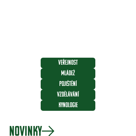
Veřejnost
Jak získat lovecký lístek
Mládež
Zlatá srnčí trofej
POJIŠTĚNÍ
Členství v ČMMJ
VZDĚLÁVÁNÍ
Semináře online
KYNOLOGIE
LoveckýPes.cz
NOVINKY