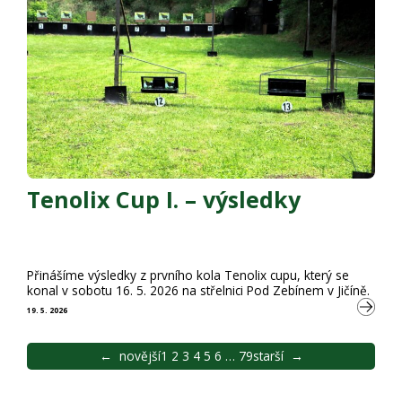
Tenolix Cup I. – výsledky
Přinášíme výsledky z prvního kola Tenolix cupu, který se
konal v sobotu 16. 5. 2026 na střelnici Pod Zebínem v Jičíně.
19. 5. 2026
←
novější
1
2
3
4
5
6
…
79
starší
→