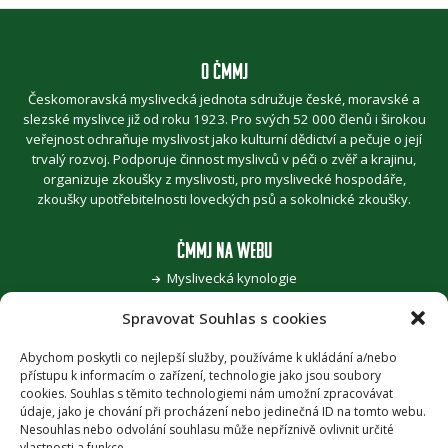
O ČMMJ
Českomoravská myslivecká jednota sdružuje české, moravské a
slezské myslivce již od roku 1923. Pro svých 52 000 členů i širokou
veřejnost ochraňuje myslivost jako kulturní dědictví a pečuje o její
trvalý rozvoj. Podporuje činnost myslivců v péči o zvěř a krajinu,
organizuje zkoušky z myslivosti, pro myslivecké hospodáře,
zkoušky upotřebitelnosti loveckých psů a sokolnické zkoušky.
ČMMJ NA WEBU
Myslivecká kynologie
Jak se stát myslivcem
Spravovat Souhlas s cookies
Pro zvěřinu k myslivcům
Pojďme, děti, za přírodou
Šoulání po stopách myslivosti
Abychom poskytli co nejlepší služby, používáme k ukládání a/nebo
přístupu k informacím o zařízení, technologie jako jsou soubory
Honitba roku
cookies. Souhlas s těmito technologiemi nám umožní zpracovávat
Časopis Myslivost
údaje, jako je chování při procházení nebo jedinečná ID na tomto webu.
Nesouhlas nebo odvolání souhlasu může nepříznivě ovlivnit určité
vlastnosti a funkce.