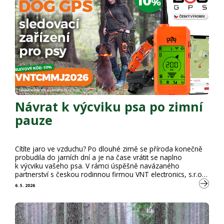
Návrat k výcviku psa po zimní
pauze
Cítíte jaro ve vzduchu? Po dlouhé zimě se příroda konečně
probudila do jarních dní a je na čase vrátit se naplno
k výcviku vašeho psa. V rámci úspěšně navázaného
partnerství s českou rodinnou firmou VNT electronics, s.r.o.
Vám nabízíme 10% slevu na jedinečný a technologicky
6. 5. 2026
přizpůsobený vyhledávací systém pro extrémní podmínky
myslivců a jejich psů. Firma VNT electronics, s.r.o. působí na
…