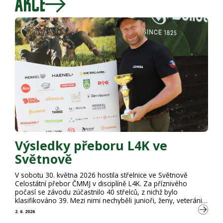
AKCE
Výsledky přeboru L4K ve
Světnově
V sobotu 30. května 2026 hostila střelnice ve Světnově
Celostátní přebor ČMMJ v disciplíně L4K. Za příznivého
počasí se závodu zúčastnilo 40 střelců, z nichž bylo
klasifikováno 39. Mezi nimi nechyběli junioři, ženy, veteráni
ani superveteráni. Přeborníkem ČMMJ se stal Martin Šlechta,
2. 6. 2026
který předvedl bezchybný výkon a zvítězil s maximálním