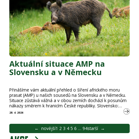
Aktuální situace AMP na
Slovensku a v Německu
Přinášíme vám aktuální přehled o šíření afrického moru
prasat (AMP) u našich sousedů na Slovensku a v Německu.
Situace zůstává vážná a v obou zemích dochází k posunům
nákazy směrem k hranicím České republiky. Slovensko:
Posun k hranicím Zlínského a Moravskoslezského kraje Na
28. 4. 2026
Slovensku bylo od začátku roku do 27. 4. 2026 potvrzeno 89
případů AMP u divokých prasat. Dobrou zprávou zůstává, že
zatím nebylo hlášeno žádné ohnisko …
←
novější
1
2
3
4
5
6
…
94
starší
→