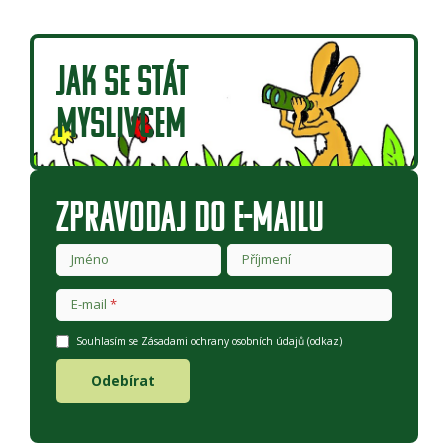
JAK SE STÁT
MYSLIVCEM
ZPRAVODAJ DO E-MAILU
Jméno
Příjmení
E-mail
Souhlasím se Zásadami ochrany osobních údajů (
odkaz
)