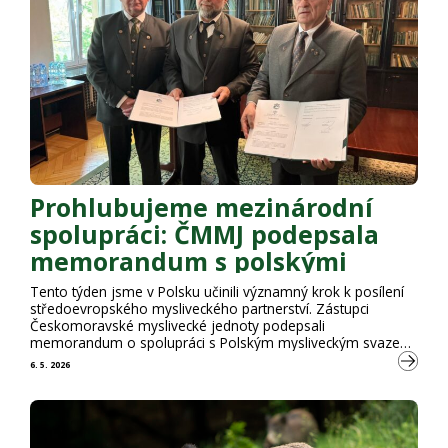
Prohlubujeme mezinárodní
spolupráci: ČMMJ podepsala
memorandum s polskými
kolegy
Tento týden jsme v Polsku učinili významný krok k posílení
středoevropského mysliveckého partnerství. Zástupci
Českomoravské myslivecké jednoty podepsali
memorandum o spolupráci s Polským mysliveckým svazem
(Polski Związek Łowiecki). Totéž učinila i Slovenská
6. 5. 2026
poľovnícka komora. Setkání prezidentů národních
mysliveckých organizací potvrdilo, že naše země čelí
podobným výzvám a že koordinovaný postup je pro
budoucnost moderní myslivosti a ochrany přírody důležitý.
Nově uzavřené …