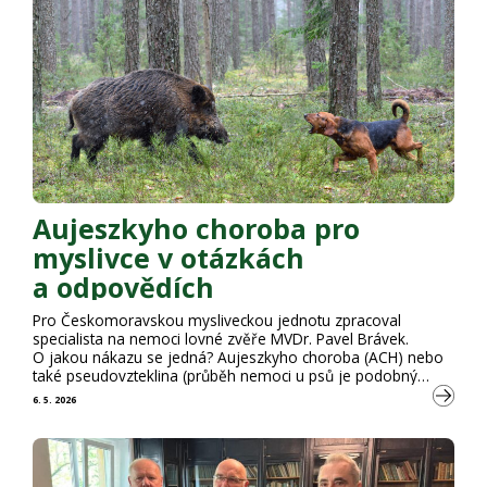
Aujeszkyho choroba pro
myslivce v otázkách
a odpovědích
Pro Českomoravskou mysliveckou jednotu zpracoval
specialista na nemoci lovné zvěře MVDr. Pavel Brávek.
O jakou nákazu se jedná? Aujeszkyho choroba (ACH) nebo
také pseudovzteklina (průběh nemoci u psů je podobný
vzteklině) je nebezpečná nákaza savců (nejčastěji šelem).
6. 5. 2026
Přirozeným hostitelem viru a jediným savčím druhem
savců, který přežívá infekci je prase. Divoké prase je hlavním
přenašečem nemoci. Virus …