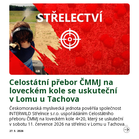
nástřelem 200 bodů. Mimořádného výsledku dosáhl také
junior Tadeáš Kazda, který výkonem 197 bodů vytvořil
dosud nejlepší juniorský výsledek v historii celostátních
přeborů ČMMJ v této disciplíně.
Celostátní přebor ČMMJ na
loveckém kole se uskuteční
v Lomu u Tachova
Českomoravská myslivecká jednota pověřila společnost
INTERWILD Střelnice s.r.o. uspořádáním Celostátního
přeboru ČMMJ na loveckém kole 4×20, který se uskuteční
v sobotu 11. července 2026 na střelnici v Lomu u Tachova
ve spolupráci s OMS Tachov.
27. 5. 2026