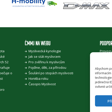
ČMMJ NA WEBU
PODPO
ota
Myslivecká kynologie
Provozu
ské
Jak se stát myslivcem
jednota
ých 52
Pro zvěřinu k myslivcům
zeměděl
hraňuje
Pojďme, děti, za přírodou
Abychom pos
 pečuje o
Šoulání po stopách myslivosti
informacím 
PRÁVNÍ
technologie
st
Honitba roku
jedinečná I
Zásady 
Časopis Myslivost
ovlivnit urči
Zásady 
pro
Př