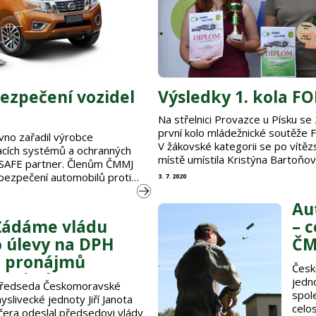
bezpečení vozidel
Výsledky 1. kola F
Na střelnici Provazce u Písku se 
první kolo mládežnické soutěže
no zařadil výrobce
V žákovské kategorii se po vítěz
cích systémů a ochranných
místě umístila Kristýna Bartoňov
 SAFE partner. Členům ČMMJ
400 bodů, a tím prvního místa, 
abezpečení automobilů proti
3. 7. 2020
Znojma. Juniorskou kategorii ovl
rá jako automobily samotné. Ve
Trutnov s nástřelem 390 bodů. 
lik produktů z oblasti
Au
v přiložených výsledkových listi
AFE partner s.r.o. SAFE KESSY
Žádáme vládu
– 
ckým zabezpečením chránícím
o úlevy na DPH
ČM
z pronájmů
Česk
honiteb
jedn
ředseda Českomoravské
spol
yslivecké jednoty Jiří Janota
celo
čera odeslal předsedovi vlády