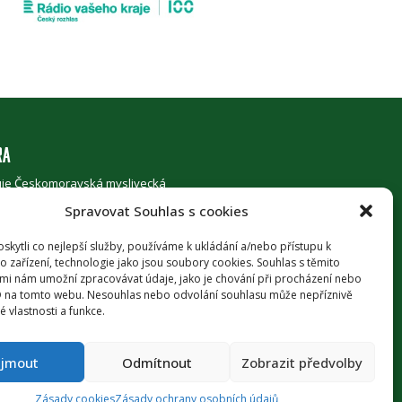
RA
je Českomoravská myslivecká
, z.s. za podpory
Ministerstva
Spravovat Souhlas s cookies
ství ČR
.
kytli co nejlepší služby, používáme k ukládání a/nebo přístupu k
o zařízení, technologie jako jsou soubory cookies. Souhlas s těmito
 UJEDNÁNÍ
mi nám umožní zpracovávat údaje, jako je chování při procházení nebo
D na tomto webu. Nesouhlas nebo odvolání souhlasu může nepříznivě
ochrany osobních údajů
té vlastnosti a funkce.
cookies
ijmout
Odmítnout
Zobrazit předvolby
Zásady cookies
Zásady ochrany osobních údajů