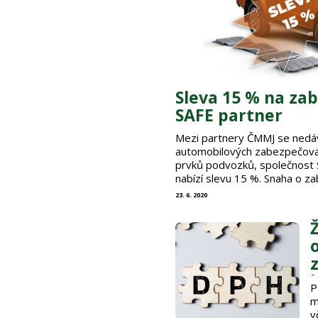
Sleva 15 % na za
SAFE partner
Mezi partnery ČMMJ se nedáv
automobilových zabezpečova
prvků podvozků, společnost
nabízí slevu 15 %. Snaha o z
krádeži je zřejmě stejně sta
23. 6. 2020
zkratce vám představíme něko
zabezpečení od společnosti S
CHIP je klasickým elektroni
vozidla …
P
m
v