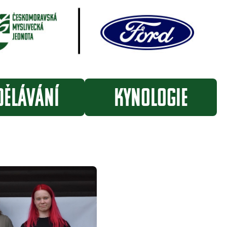
DĚLÁVÁNÍ
KYNOLOGIE
mináře online
LoveckýPes.cz