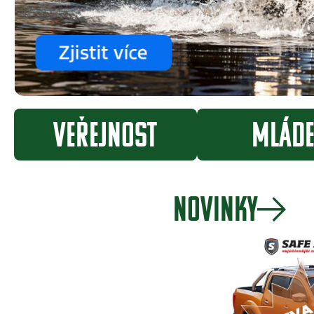
Veřejnost
Mláde
Jak získat lovecký lístek
Zlatá srnčí tr
NOVINKY