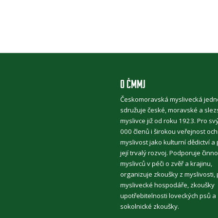
O ČMMJ
Českomoravská myslivecká jedn
sdružuje české, moravské a slez
myslivce již od roku 1923. Pro sv
000 členů i širokou veřejnost oc
myslivost jako kulturní dědictví a
její trvalý rozvoj. Podporuje činno
myslivců v péči o zvěř a krajinu,
organizuje zkoušky z myslivosti, 
myslivecké hospodáře, zkoušky
upotřebitelnosti loveckých psů a
sokolnické zkoušky.