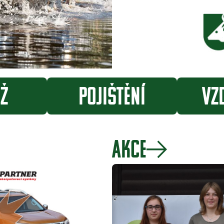
ž
POJIŠTĚNÍ
VZ
ofej
Členství v ČMMJ
Se
AKCE