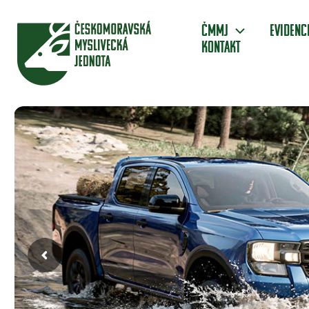
Přeskočit
na
ČMMJ
Evidenc
obsah
Kontakt