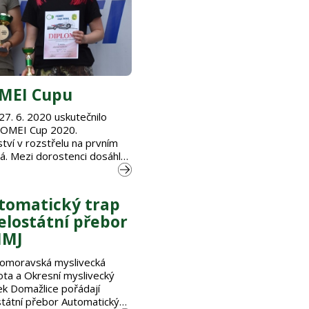
OMEI Cupu
27. 6. 2020 uskutečnilo
 FOMEI Cup 2020.
ství v rozstřelu na prvním
á. Mezi dorostenci dosáhl
pouze Michal Procingr ze
ádla Adéla Smolíková z ČLA
Podrobné výsledky najdete
tomatický trap
nách. Soubory …
celostátní přebor
MJ
omoravská myslivecká
ota a Okresní myslivecký
ek Domažlice pořádají
státní přebor Automatický