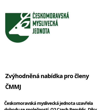
Webová verze
|
odhlásit
Zvýhodněná nabídka pro členy
ČMMJ
Českomoravská myslivecká jednota uzavřela
dohodu se společností O2 Czech Republic. Díky