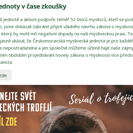
jednoty v čase zkoušky
ší jednotě a aktivní podpoře téměř 52 tisíců myslivců, kteří se po
ci, jsme dokázali zabránit přijetí vládního návrhu zákona o myslivost
 který by mohl mít negativní dopady na naši mysliveckou praxi. T
jasně ukázal, že Českomoravská myslivecká jednota je pro každé
e nepostradatelná a jen společně můžeme účinně hájit naše zájm
vním obdobím projednávání novely zákona o myslivosti více před
 Janota.
 zde