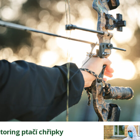
toring ptačí chřipky