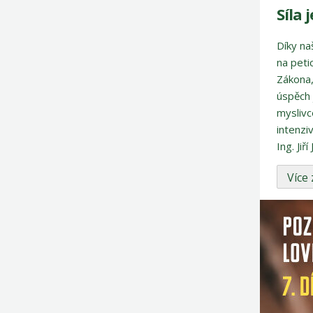
Síla 
Díky na
na peti
Zákona,
úspěch 
myslivc
intenzi
Ing. Jiří
Více