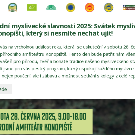
dní myslivecké slavnosti 2025: Svátek mysli
nopišti, který si nesmíte nechat ujít!
ás na vrcholnou událost roku, která se uskuteční v sobotu 28. č
přírodního amfiteátru Konopiště. Tento den bude patřit nám všem
 vášeň pro přírodu, zvěř a bohaté tradice našeho mysliveckého st
ili jsme pro vás pestrý program, který uspokojí každého myslivce
 nejen poučení, ale i zábavu a možnost setkání s kolegy z celé rep
 zde