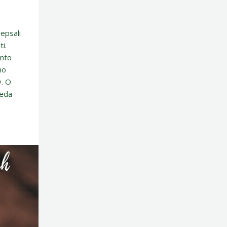
depsali
i.
ento
ho
y. O
seda