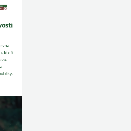
vosti
ervna
, kteří
avu.
 a
ubliky.