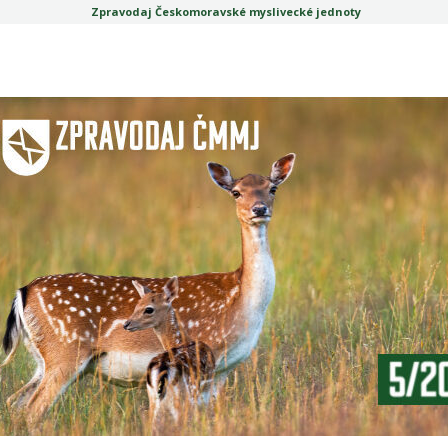
Zpravodaj Českomoravské myslivecké jednoty