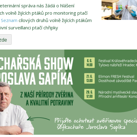
veterinární správa nás žádá o hlášení
ch volně žijících ptáků pro monitoring ptačí
.
Seznam
cílových druhů volně žijících ptákům
vní surveillanci ptačí chřipky
 zde