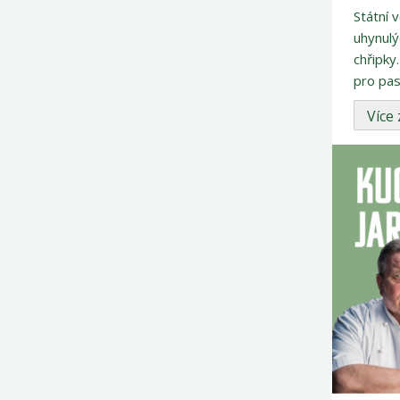
Státní 
uhynulý
chřipky
pro pasi
Více