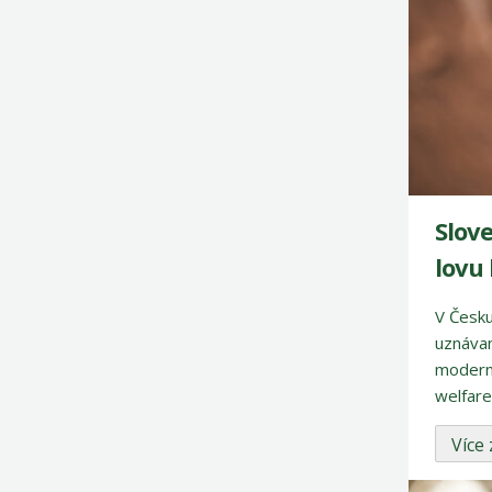
Slove
lovu
V Česku
uznávan
moderní
welfare
Více