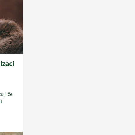
izaci
ují, že
at