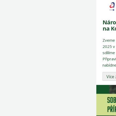
Náro
na Ko
Zveme v
2025 v 
sdílíme
Připrav
nabídne
Více