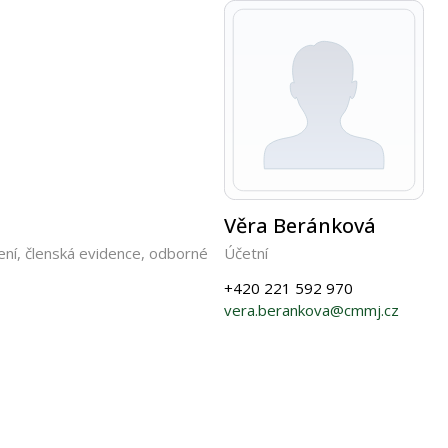
Věra Beránková
ní, členská evidence, odborné
Účetní
+420 221 592 970
vera.berankova@cmmj.cz