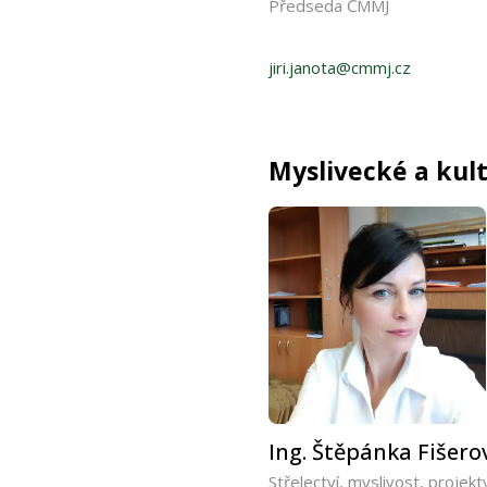
Předseda ČMMJ
jiri.janota@cmmj.cz
Myslivecké a kul
Ing. Štěpánka Fišero
Střelectví, myslivost, projekt