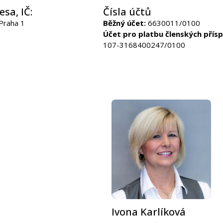
esa, IČ:
Čísla účtů
Praha 1
Běžný účet:
6630011/0100
Účet pro platbu členských přísp
107-3168400247/0100
Ivona Karlíková