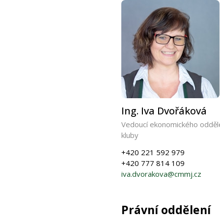
Ing. Iva Dvořáková
Vedoucí ekonomického odděle
kluby
+420 221 592 979
+420 777 814 109
iva.dvorakova@cmmj.cz
Právní oddělení