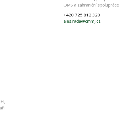
OMS a zahraniční spolupráce
+420 725 812 320
ales.rada@cmmj.cz
MH,
aři