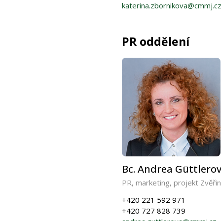
katerina.zbornikova@cmmj.c
PR oddělení
Bc. Andrea Güttlero
PR, marketing, projekt Zvěři
+420 221 592 971
+420 727 828 739