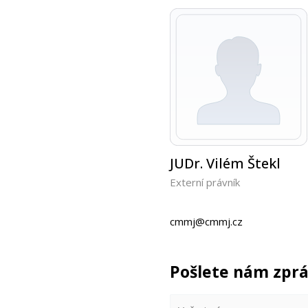
JUDr. Vilém Štekl
Externí právník
cmmj@cmmj.cz
Pošlete nám zpr