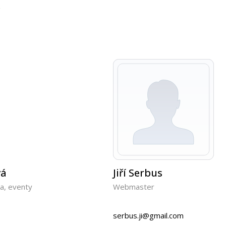
z
vá
Jiří Serbus
na, eventy
Webmaster
serbus.ji@gmail.com