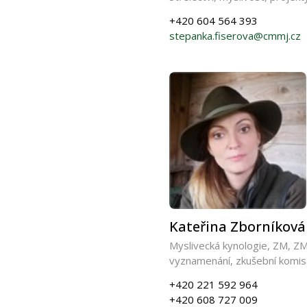
+420 604 564 393
stepanka.fiserova@cmmj.cz
Kateřina Zborníková
Myslivecká kynologie, ZM, Z
vyznamenání, zkušební komis
+420 221 592 964
+420 608 727 009