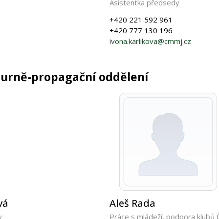
Asistentka předsedy
+420 221 592 961
+420 777 130 196
ivona.karlikova@cmmj.cz
turně-propagační oddělení
vá
Aleš Rada
y
Práce s mládeží, podpora klubů