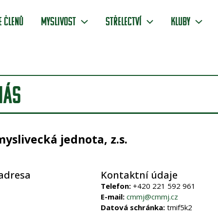
e členů
Myslivost
Střelectví
Kluby
NÁS
slivecká jednota, z.s.
 adresa
Kontaktní údaje
Telefon:
+420 221 592 961
E-mail:
cmmj@cmmj.cz
Datová schránka:
tmif5k2