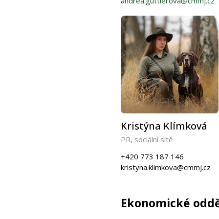
andrea.guttlerova@cmmj.cz
Kristýna Klímková
PR, sociální sítě
+420 773 187 146
kristyna.klimkova@cmmj.cz
Ekonomické oddě