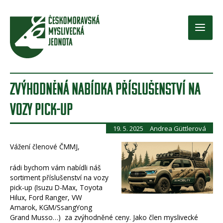
Přeskočit
na
obsah
Main
Men
ZVÝHODNĚNÁ NABÍDKA PŘÍSLUŠENSTVÍ NA
VOZY PICK-UP
19. 5. 2025
Andrea Güttlerová
Vážení členové ČMMJ,
rádi bychom vám nabídli náš
sortiment příslušenství na vozy
pick-up (Isuzu D-Max, Toyota
Hilux, Ford Ranger, VW
Amarok, KGM/SsangYong
Grand Musso…) za zvýhodněné ceny. Jako člen myslivecké