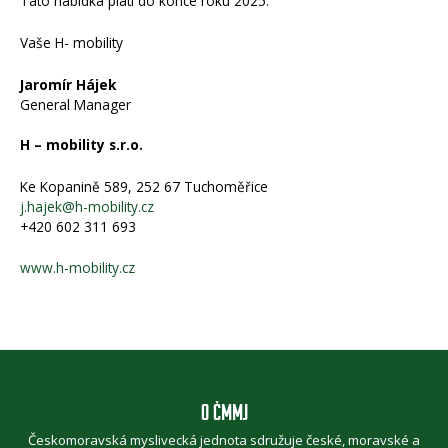
Tato nabídka platí do konce roku 2025.
Vaše H- mobility
Jaromír Hájek
General Manager
H – mobility s.r.o.
Ke Kopanině 589, 252 67 Tuchoměřice
j.hajek@h-mobility.cz
+420 602 311 693
www.h-mobility.cz
O ČMMJ
Českomoravská myslivecká jednota sdružuje české, moravské a