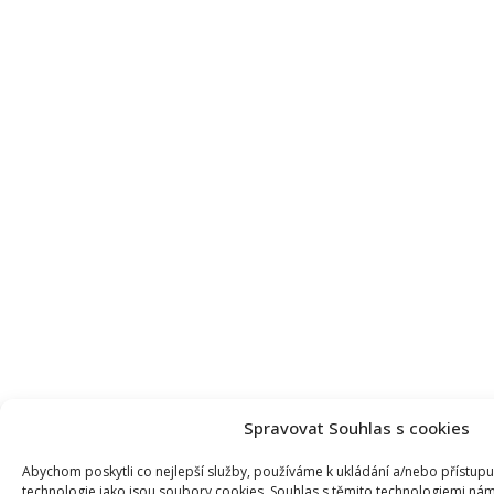
Spravovat Souhlas s cookies
Abychom poskytli co nejlepší služby, používáme k ukládání a/nebo přístupu 
technologie jako jsou soubory cookies. Souhlas s těmito technologiemi ná