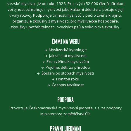
slezské myslivce již od roku 1923. Pro svých 52 000 členů i širokou
veřejnost ochraňuje myslivost jako kulturní dědictví a pečuje o její
trvalý rozvoj. Podporuje činnost myslivců v péči o zvěř a krajinu,
organizuje zkoušky z myslivosti, pro myslivecké hospodáře,
zkoušky upotřebitelnosti loveckých psů a sokolnické zkoušky.
ČMMJ NA WEBU
Myslivecká kynologie
Jak se stát myslivcem
Pro zvěřinu k myslivcům
Pojďme, děti, za přírodou
Šoulání po stopách myslivosti
Honitba roku
Časopis Myslivost
PODPORA
Provozuje Českomoravská myslivecká jednota, z.s. za podpory
Ministerstva zemědělství ČR
.
PRÁVNÍ UJEDNÁNÍ