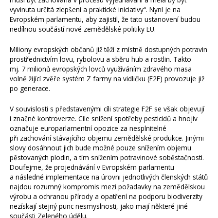
vyvinuta určitá zlepšení a praktické iniciativy“. Nyní je na
Evropském parlamentu, aby zajistil, že tato ustanovení budou
nedílnou součástí nové zemědělské politiky EU.
Miliony evropských občanů již těží z místně dostupných potravin
prostřednictvím lovu, rybolovu a sběru hub a rostlin. Takto
mj. 7 milionů evropských lovců využíváním zdravého masa
volně žijící zvěře systém Z farmy na vidličku (F2F) provozuje již
po generace.
V souvislosti s představenými cíli strategie F2F se však objevují
i značné kontroverze. Cíle snížení spotřeby pesticidů a hnojiv
označuje europarlamentní opozice za nesplnitelné
při zachování stávajícího objemu zemědělské produkce. Jinými
slovy dosáhnout jich bude možné pouze snížením objemu
pěstovaných plodin, a tím snížením potravinové soběstačnosti.
Doufejme, že projednávání v Evropském parlamentu
a následné implementace na úrovni jednotlivých členských států
najdou rozumný kompromis mezi požadavky na zemědělskou
výrobu a ochranou přírody a opatření na podporu biodiverzity
nezískají stejný punc nesmyslnosti, jako mají některé jiné
součásti Zeleného údělu.