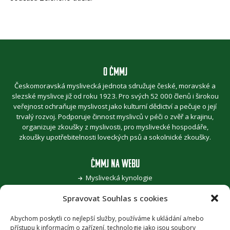
O ČMMJ
Českomoravská myslivecká jednota sdružuje české, moravské a
slezské myslivce již od roku 1923. Pro svých 52 000 členů i širokou
veřejnost ochraňuje myslivost jako kulturní dědictví a pečuje o její
trvalý rozvoj. Podporuje činnost myslivců v péči o zvěř a krajinu,
organizuje zkoušky z myslivosti, pro myslivecké hospodáře,
zkoušky upotřebitelnosti loveckých psů a sokolnické zkoušky.
ČMMJ NA WEBU
Myslivecká kynologie
Jak se stát myslivcem
Spravovat Souhlas s cookies
Pro zvěřinu k myslivcům
Pojďme, děti, za přírodou
Šoulání po stopách myslivosti
Abychom poskytli co nejlepší služby, používáme k ukládání a/nebo
přístupu k informacím o zařízení, technologie jako jsou soubory
Honitba roku