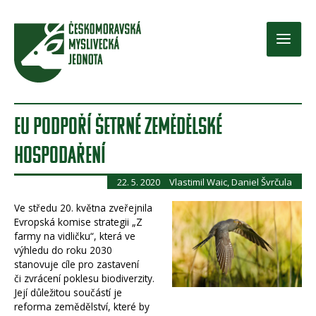
Přeskočit
na
obsah
Main
Men
EU PODPOŘÍ ŠETRNÉ ZEMĚDĚLSKÉ
HOSPODAŘENÍ
22. 5. 2020
Vlastimil Waic, Daniel Švrčula
Ve středu 20. května zveřejnila
Evropská komise strategii „Z
farmy na vidličku“, která ve
výhledu do roku 2030
stanovuje cíle pro zastavení
či zvrácení poklesu biodiverzity.
Její důležitou součástí je
reforma zemědělství, které by