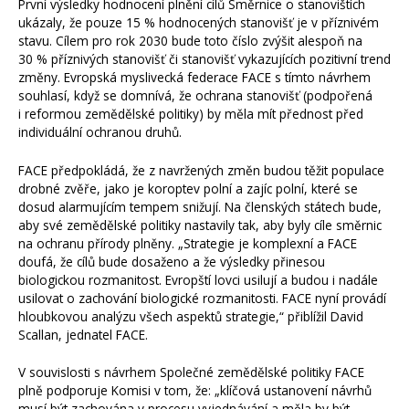
První výsledky hodnocení plnění cílů Směrnice o stanovištích
ukázaly, že pouze 15 % hodnocených stanovišť je v příznivém
stavu. Cílem pro rok 2030 bude toto číslo zvýšit alespoň na
30 % příznivých stanovišť či stanovišť vykazujících pozitivní trend
změny. Evropská myslivecká federace FACE s tímto návrhem
souhlasí, když se domnívá, že ochrana stanovišť (podpořená
i reformou zemědělské politiky) by měla mít přednost před
individuální ochranou druhů.
FACE předpokládá, že z navržených změn budou těžit populace
drobné zvěře, jako je koroptev polní a zajíc polní, které se
dosud alarmujícím tempem snižují. Na členských státech bude,
aby své zemědělské politiky nastavily tak, aby byly cíle směrnic
na ochranu přírody plněny. „Strategie je komplexní a FACE
doufá, že cílů bude dosaženo a že výsledky přinesou
biologickou rozmanitost. Evropští lovci usilují a budou i nadále
usilovat o zachování biologické rozmanitosti. FACE nyní provádí
hloubkovou analýzu všech aspektů strategie,“ přiblížil David
Scallan, jednatel FACE.
V souvislosti s návrhem Společné zemědělské politiky FACE
plně podporuje Komisi v tom, že: „klíčová ustanovení návrhů
musí být zachována v procesu vyjednávání a měla by být