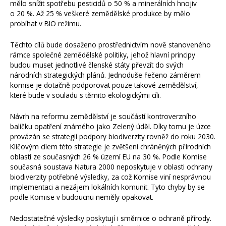
mělo snížit spotřebu pesticidů o 50 % a minerálních hnojiv
o 20 %. Až 25 % veškeré zemědělské produkce by mělo
probíhat v BIO režimu.
Těchto cílů bude dosaženo prostřednictvím nově stanoveného
rámce společné zemědělské politiky, jehož hlavní principy
budou muset jednotlivé členské státy převzít do svých
národních strategických plánů. Jednoduše řečeno záměrem
komise je dotačně podporovat pouze takové zemědělství,
které bude v souladu s těmito ekologickými cíli.
Návrh na reformu zemědělství je součástí kontroverzního
balíčku opatření známého jako Zelený úděl. Díky tomu je úzce
provázán se strategií podpory biodiverzity rovněž do roku 2030.
Klíčovým cílem této strategie je zvětšení chráněných přírodních
oblastí ze současných 26 % území EU na 30 %. Podle Komise
současná soustava Natura 2000 neposkytuje v oblasti ochrany
biodiverzity potřebné výsledky, za což Komise viní nesprávnou
implementaci a nezájem lokálních komunit. Tyto chyby by se
podle Komise v budoucnu neměly opakovat.
Nedostatečné výsledky poskytují i směrnice o ochraně přírody.