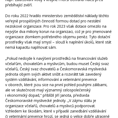
přebíhající zvěří.
Do roku 2022 hradilo ministerstvo zemědělství náklady těchto
veřejně prospěšných činností formou dotací pro nestátní
neziskové organizace. Pro rok 2023 však dotace omezilo na
nejvýše dva miliony korun na organizaci, což je pro jmenované
organizace zlomkem potřebného objemu peněz. Tyto dotační
prostředky však mají smysl – slouží k naplnění úkolů, které stát
nemá kapacitu naplňovat sám.
„Pokud nedojde k navýšení prostředků na financování služeb
včelařům, chovatelům a myslivcům, budou muset Český svaz
včelařů, Český svaz chovatelů a Českomoravská myslivecká
jednota objem svých aktivit snížit a rozvrátit tak zavedený
systém vzdělávání, informování a veterinární prevence
v oborech, které jsou sice na první pohled pouhými zálibami,
ale ve skutečnosti mají významný celospolečenský
i ekonomický dopad,“ přiblížil Jiří Janota, předseda
Českomoravské myslivecké jednoty. „V zájmu státu je
organizace včelařů, chovatelů a myslivců podporovat.
Vzhledem ke škodám, které v případě zanedbání vzdělávání
či veterinární prevence hrozí, se jedná o velice dobře utracené