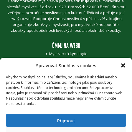
Českomoravská myslivecká jednota sdružuje české, moravské a
slezské myslivce již od roku 1923. Pro svých 52 000 členů i širokou
veřejnost ochraňuje myslivost jako kulturní dědictví a pečuje o její
trvalý rozvoj. Podporuje činnost myslivců v péči o zvěř a krajinu,
organizuje zkoušky z myslivosti, pro myslivecké hospodáře,
zkoušky upotřebitelnosti loveckých psů a sokolnické zkoušky.
ČMMJ NA WEBU
Myslivecká kynologie
Jak se stát myslivcem
Spravovat Souhlas s cookies
Pro zvěřinu k myslivcům
Pojďme, děti, za přírodou
Šoulání po stopách myslivosti
Abychom poskytli co nejlepší služby, používáme k ukládání a/nebo
přístupu k informacím o zařízení, technologie jako jsou soubory
Honitba roku
cookies. Souhlas s těmito technologiemi nám umožní zpracovávat
Časopis Myslivost
údaje, jako je chování při procházení nebo jedinečná ID na tomto webu.
Nesouhlas nebo odvolání souhlasu může nepříznivě ovlivnit určité
PODPORA
vlastnosti a funkce.
Provozuje Českomoravská myslivecká jednota, z.s. za podpory
Ministerstva zemědělství ČR
.
Přijmout