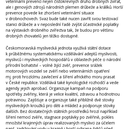
veterinární prevenci nejen čistokrevných druhů drobných zvířat,
ale i genových zdrojů národních plemen drůbeže a králíků. Horší
prevence povede ke zhoršení veterinární situace
v drobnochovech. Svaz bude také nucen zavřít svou testovací
stanici drůbeže a v neposlední řadě zvýšit účastnické poplatky
na výstavách drobného zvířectva tak, že budou pro většinu
drobných chovatelů jen těžko dostupné.
Českomoravská myslivecká jednota využívá státní dotace
k průběžnému systematickému vzdělávání adeptů myslivosti,
myslivců i mysliveckých hospodářů v oblastech péče o národní
přírodní bohatství – volně žijící zvěř, prevence srážek
motorových vozidel se zvěří nebo veterinárních opatření
mj. proti hrozícímu zavlečení a šíření afrického moru prasat
v České republice. Vzdělává také kynologické rozhodčí a vede
agendy jejich aprobací. Organizuje kampaň na podporu
spotřeby zvěřiny, která je velice kvalitní, zdravou a hodnotnou
potravinou. Zajišťuje a organizuje také přibližně dvě stovky
mysliveckých kroužků pro děti a mládež a podporuje stovky
dalších. Bez dostatečných státních prostředků hrozí například
šíření nemocí zvěře, stagnace poptávky po zvěřině, pokles
množství krajinných úprav realizovaných myslivci za účelem
např. zadržování vody v krajině i horší ochrana řidičů před