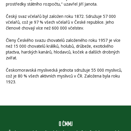
prostředky státního rozpočtu,“ uzavřel Jiří Janota.
Český svaz včelařů byl založen roku 1872. Sdružuje 57 000
včelařů, což je 97 % všech včelařů v České republice. Jeho
členové chovají více než 600 000 včelstev.
Členy Českého svazu chovatelů založeného roku 1957 je více
než 15 000 chovatelů králíků, holubů, drůbeže, exotického
ptactva, harckých kanárů, hlodavců, koček a dalších drobných
zvířat.
Českomoravská myslivecká jednota sdružuje 55 000 myslivců,
což je 80 % všech aktivních myslivců v ČR. Založena byla roku
1923.
O ČMMJ