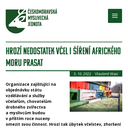
Přeskočit
na
obsah
Main
Men
HROZÍ NEDOSTATEK VČEL I ŠÍŘENÍ AFRICKÉHO
MORU PRASAT
3. 10. 2022
Vlastimil Waic
Organizace zajišťující na
objednávku státu
vzdělávání a služby
včelařům, chovatelům
drobného zvířectva
a myslivcům budou
v příštím roce nuceny
omezit svou činnost. Hrozí tak úbytek včelstev, zhoršení