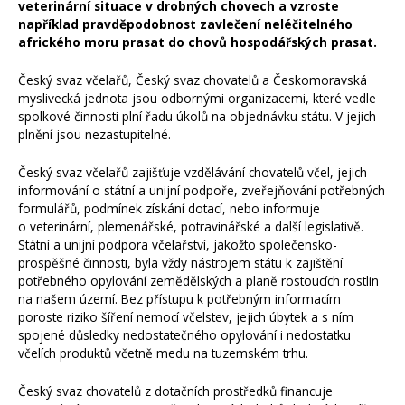
veterinární situace v drobných chovech a vzroste
například pravděpodobnost zavlečení neléčitelného
afrického moru prasat do chovů hospodářských prasat.
Český svaz včelařů, Český svaz chovatelů a Českomoravská
myslivecká jednota jsou odbornými organizacemi, které vedle
spolkové činnosti plní řadu úkolů na objednávku státu. V jejich
plnění jsou nezastupitelné.
Český svaz včelařů zajišťuje vzdělávání chovatelů včel, jejich
informování o státní a unijní podpoře, zveřejňování potřebných
formulářů, podmínek získání dotací, nebo informuje
o veterinární, plemenářské, potravinářské a další legislativě.
Státní a unijní podpora včelařství, jakožto společensko-
prospěšné činnosti, byla vždy nástrojem státu k zajištění
potřebného opylování zemědělských a planě rostoucích rostlin
na našem území. Bez přístupu k potřebným informacím
poroste riziko šíření nemocí včelstev, jejich úbytek a s ním
spojené důsledky nedostatečného opylování i nedostatku
včelích produktů včetně medu na tuzemském trhu.
Český svaz chovatelů z dotačních prostředků financuje