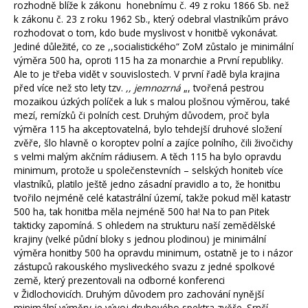
rozhodně blíže k zákonu honebnímu č. 49 z roku 1866 Sb. než
k zákonu č. 23 z roku 1962 Sb., který odebral vlastníkům právo
rozhodovat o tom, kdo bude myslivost v honitbě vykonávat.
Jediné důležité, co ze ,,socialistického“ ZoM zůstalo je minimální
výměra 500 ha, oproti 115 ha za monarchie a První republiky.
Ale to je třeba vidět v souvislostech. V první řadě byla krajina
před více než sto lety tzv.
,, jemnozrná
„, tvořená pestrou
mozaikou úzkých políček a luk s malou plošnou výměrou, také
mezí, remízků či polních cest. Druhým důvodem, proč byla
výměra 115 ha akceptovatelná, bylo tehdejší druhové složení
zvěře, šlo hlavně o koroptev polní a zajíce polního, čili živočichy
s velmi malým akčním rádiusem. A těch 115 ha bylo opravdu
minimum, protože u společenstevních – selských honiteb více
vlastníků, platilo ještě jedno zásadní pravidlo a to, že honitbu
tvořilo nejméně celé katastrální území, takže pokud měl katastr
500 ha, tak honitba měla nejméně 500 ha! Na to pan Pitek
takticky zapomíná. S ohledem na strukturu naší zemědělské
krajiny (velké půdní bloky s jednou plodinou) je minimální
výměra honitby 500 ha opravdu minimum, ostatně je to i názor
zástupců rakouského mysliveckého svazu z jedné spolkové
země, který prezentovali na odborné konferenci
v Židlochovicích. Druhým důvodem pro zachování nynější
minimální výměry je vývoj druhového spektra zvěře. Srnčí,