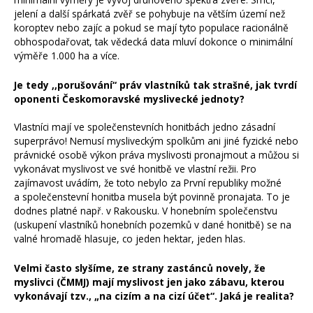
jelení a další spárkatá zvěř se pohybuje na větším území než
koroptev nebo zajíc a pokud se mají tyto populace racionálně
obhospodařovat, tak vědecká data mluví dokonce o minimální
výměře 1.000 ha a více.
Je tedy ,,porušování“ práv vlastníků tak strašné, jak tvrdí
oponenti Českomoravské myslivecké jednoty?
Vlastníci mají ve společenstevních honitbách jedno zásadní
superprávo! Nemusí mysliveckým spolkům ani jiné fyzické nebo
právnické osobě výkon práva myslivosti pronajmout a můžou si
vykonávat myslivost ve své honitbě ve vlastní režii. Pro
zajímavost uvádím, že toto nebylo za První republiky možné
a společenstevní honitba musela být povinně pronajata. To je
dodnes platné např. v Rakousku. V honebním společenstvu
(uskupení vlastníků honebních pozemků v dané honitbě) se na
valné hromadě hlasuje, co jeden hektar, jeden hlas.
Velmi často slyšíme, ze strany zastánců novely, že
myslivci (ČMMJ) mají myslivost jen jako zábavu, kterou
vykonávají tzv., „na cizím a na cizí účet“. Jaká je realita?