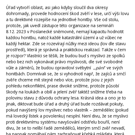
Úřad vytvoří oblast, asi jako kdyby sloučil dva okresy
dohromady, provede hodnocení škod zvěří v lese, určí výši lovu
a tu direktivně rozepíše na jednotlivé honitby. Vše od stolu,
protože, jak uvedl zástupce této organizace na semináři
8.12. 2023 v Poslanecké sněmovně, nemají kapacitu hodnotit
každou honitbu, natož každé katastrální území a už vůbec ne
každý hektar. Zde se rozevírají nůžky mezi ideou (lov dle stavu
prostředí), která je správná a praktickou realizací. Takže v čem
je rozpor? Vlastníci se těšili, že budou buď s myslivci ze spolků
nebo bez nich vykonávat právo myslivosti, dle své svobodné
vůle a záměrů, že budou opravdoví svébytní ,,
p
á
ni
“ ve svých
honitbách. Domnívali se, že si vyhodnotí např, že zajíců a srnčí
zvěře chceme mít stejně nebo více, protože jsou z jejich
pohledu nekonfliktní, prase divoké snížíme, protože působí
škody na loukách a obilí a jelení zvěř taktéž snížíme třeba na
polovinu stavu z důvodu ochrany lesa. Krásná idea a ono je to
jinak, diktovat bude úřad a druhý úřad bude rozdávat pokuty,
pokud navýšený lov myslivec nebo vlastník – zemědělec (pokud
má lovecký lístek a povolenku) nesplní. Není divu, že se myslivci
proti direktivnímu systému navyšování odstřelu bouříí, není
divu, že se to nelíbí řadě zemědělců, kterým srnčí zvěř nevadí,
ba naopak pomáhají nám zachraňovat křehká mláďata, která