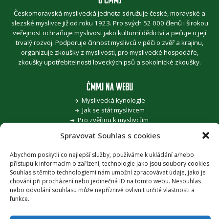
Českomoravská myslivecká jednota sdružuje české, moravské a
slezské myslivce již od roku 1923. Pro svých 52 000 členů i širokou
veřejnost ochraňuje myslivost jako kulturní dědictví a pečuje o její
trvalý rozvoj. Podporuje činnost myslivců v péči o zvěř a krajinu,
organizuje zkoušky z myslivosti, pro myslivecké hospodáře,
zkoušky upotřebitelnosti loveckých psů a sokolnické zkoušky.
ČMMJ NA WEBU
Myslivecká kynologie
Jak se stát myslivcem
Pro zvěřinu k myslivcům
Pojďme, děti, za přírodou
Spravovat Souhlas s cookies
Šoulání po stopách myslivosti
Honitba roku
Abychom poskytli co nejlepší služby, používáme k ukládání a/nebo
Časopis Myslivost
přístupu k informacím o zařízení, technologie jako jsou soubory cookies.
Souhlas s těmito technologiemi nám umožní zpracovávat údaje, jako je
chování při procházení nebo jedinečná ID na tomto webu. Nesouhlas
PODPORA
nebo odvolání souhlasu může nepříznivě ovlivnit určité vlastnosti a
Provozuje Českomoravská myslivecká jednota, z.s. za podpory
funkce.
Ministerstva zemědělství ČR
.