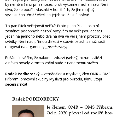
by neměla šanci při senoseči proti výkonné mechanizaci. Není
divu, že se bouříí i vlastníci v honitbách, že jim mají být
vyvlastněna téměř všechna jejich současná práva!
To pan Pitek veřejnosti neříká! Proto pana Pitka i ostatní
zastánce podobných názorů vyzývám na veřejnou debatu
jeden na jednoho nebo dva na dva ve veřejném prostoru před
svědky! Není nad přímou diskusi v souvislostech s možností
reagovat na argumenty ,,
protistrany
„.
Pořád ale věřím, že nakonec zdravý (selský) rozum zvítězí
a návrh novely v tomto znění bude z Parlamentu stažen.
Radek Podhorecký
– zemědělec a myslivec, člen OMR – OMS
Příbram, pracovní skupiny Myslivci pro přírodu, týmu Stop!
sečení srnčat