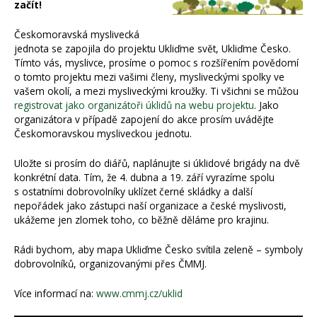
začít!
Českomoravská myslivecká
jednota se zapojila do projektu Ukliďme svět, Ukliďme Česko.
Tímto vás, myslivce, prosíme o pomoc s rozšířením povědomí
o tomto projektu mezi vašimi členy, mysliveckými spolky ve
vašem okolí, a mezi mysliveckými kroužky. Ti všichni se můžou
registrovat jako organizátoři úklidů na webu projektu
. Jako
organizátora v případě zapojení do akce prosím uvádějte
Českomoravskou mysliveckou jednotu.
Uložte si prosím do diářů, naplánujte si úklidové brigády na dvě
konkrétní data. Tím, že 4. dubna a 19. září vyrazíme spolu
s ostatními dobrovolníky uklízet černé skládky a další
nepořádek jako zástupci naší organizace a české myslivosti,
ukážeme jen zlomek toho, co běžně děláme pro krajinu.
Rádi bychom, aby mapa Ukliďme Česko svítila zeleně – symboly
dobrovolníků, organizovanými přes ČMMJ.
Více informací na:
www.cmmj.cz/uklid