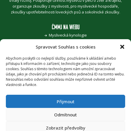
trvalý rozvoj. Podporuje činnost myslivců v péči o zvěř a krajinu,
organizuje zkoušky z myslivosti, pro myslivecké hospodáře,
zkoušky upotřebitelnosti loveckých psů a sokolnické zkoušky.
ČMMJ NA WEBU
Myslivecká kynologie
Jak se stát myslivcem
Spravovat Souhlas s cookies
Pro zvěřinu k myslivcům
Pojďme, děti, za přírodou
Šoulání po stopách myslivosti
Abychom poskytli co nejlepší služby, používáme k ukládání a/nebo
přístupu k informacím o zařízení, technologie jako jsou soubory
Honitba roku
cookies. Souhlas s těmito technologiemi nám umožní zpracovávat
Časopis Myslivost
údaje, jako je chování při procházení nebo jedinečná ID na tomto webu.
Nesouhlas nebo odvolání souhlasu může nepříznivě ovlivnit určité
PODPORA
vlastnosti a funkce.
Provozuje Českomoravská myslivecká jednota, z.s. za podpory
Ministerstva zemědělství ČR
.
Přijmout
PRÁVNÍ UJEDNÁNÍ
Odmítnout
Zásady ochrany osobních údajů
Zobrazit předvolby
Zásady cookies