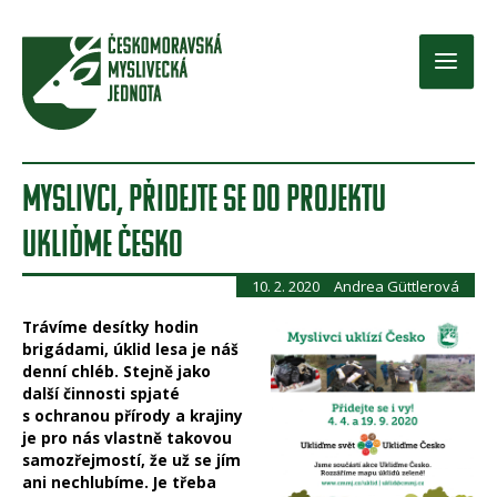
Přeskočit
na
obsah
Main
Men
MYSLIVCI, PŘIDEJTE SE DO PROJEKTU
UKLIĎME ČESKO
10. 2. 2020
Andrea Güttlerová
Trávíme desítky hodin
brigádami, úklid lesa je náš
denní chléb. Stejně jako
další činnosti spjaté
s ochranou přírody a krajiny
je pro nás vlastně takovou
samozřejmostí, že už se jím
ani nechlubíme. Je třeba