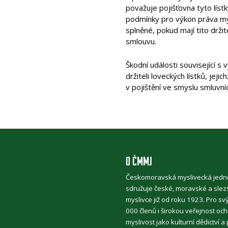
považuje pojišťovna tyto lístk
podmínky pro výkon práva mysl
splněné, pokud mají tito drži
smlouvu.
Škodní události související 
držiteli loveckých lístků, je
v pojištění ve smyslu smluvní
O ČMMJ
Českomoravská myslivecká jedn
sdružuje české, moravské a slez
myslivce již od roku 1923. Pro sv
000 členů i širokou veřejnost oc
myslivost jako kulturní dědictví a