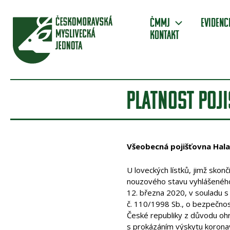
Přeskočit
na
ČMMJ
Evidenc
obsah
Kontakt
PLATNOST POJI
Všeobecná pojišťovna Halali
U loveckých lístků, jimž skon
nouzového stavu vyhlášeného
12. března 2020, v souladu s 
č. 110/1998 Sb., o bezpečnos
České republiky z důvodu ohro
s prokázáním výskytu koronav