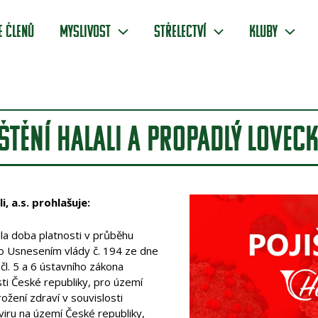
e členů
Myslivost
Střelectví
Kluby
ŠTĚNÍ HALALI A PROPADLÝ LOVECK
, a.s. prohlašuje:
čila doba platnosti v průběhu
 Usnesením vlády č. 194 ze dne
čl. 5 a 6 ústavního zákona
ti České republiky, pro území
žení zdraví v souvislosti
iru na území České republiky,