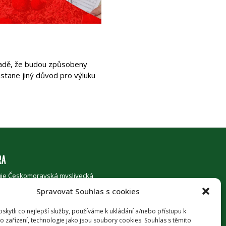
ípadě, že budou způsobeny
astane jiný důvod pro výluku
RA
je Českomoravská myslivecká
, z.s. za podpory
Ministerstva
Spravovat Souhlas s cookies
ství ČR
.
kytli co nejlepší služby, používáme k ukládání a/nebo přístupu k
o zařízení, technologie jako jsou soubory cookies. Souhlas s těmito
 UJEDNÁNÍ