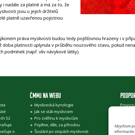
y i nadále za platné a má za to, že
ivosti jsou u jejich držitelů
telé platně uzavřenou pojistnou
s výkonem práva myslivosti budou tedy pojišťovnou hrazeny i v př
jichž doba platnosti uplynula v průběhu nouzového stavu, pokud nen
ch podmínek (např. vliv návykové látky).
ČMMJ NA WEBU
PODPO
ota
Myslivecká kynologie
Provozu
ské
Jak se stát myslivcem
jednota
ých 52
Pro zvěřinu k myslivcům
zeměděl
hraňuje
Pojďme, děti, za přírodou
Abychom pos
 pečuje o
Šoulání po stopách myslivosti
informacím 
PRÁVNÍ