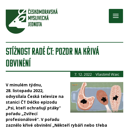
Přeskočit
na
obsah
Main
Men
STÍŽNOST RADĚ ČT: POZOR NA KŘIVÁ
OBVINĚNÍ
7. 12. 2022
Vlastimil Waic
V minulém týdnu,
28. listopadu 2022,
odvysílala Česká televize na
stanici ČT Déčko epizodu
„Psi, kteří ochraňují ptáky“
pořadu „Zvířecí
profesionálové“. V pořadu
zaznělo křivé obvinění „Někteří rybáři nebo třeba