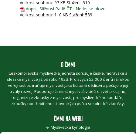
Velikost souboru:
97 KB
Stažení:
510
dopis_ Stížnost Radě ČT - Nedej se olovo
Velikost souboru:
110 KB
Stažení:
539
O ČMMJ
Českomoravská myslivecká jednota sdružuje české, moravské a
slezské myslivce již od roku 1923. Pro svých 52 000 členů i širokou
veřejnost ochraňuje myslivost jako kulturní dědictví a pečuje o její
trvalý rozvoj. Podporuje činnost myslivců v péči o zvěř a krajinu,
organizuje zkoušky z myslivosti, pro myslivecké hospodáře,
zkoušky upotřebitelnosti loveckých psů a sokolnické zkoušky.
ČMMJ NA WEBU
Myslivecká kynologie
Jak se stát myslivcem