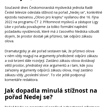
Současně dnes Českomoravská myslivecká jednota Radě
České televize odeslala stížnost na pořad „Nedej se“, konkrétně
epizodu nazvanou „Olovo pro krajinu“ vysílanou dne 16. října
2022 na programu ČT 2. Přítomnost myslivců a zástupce Ligy
Libe v pořadu považujeme za toliko formální naplnění
požadavku vyváženosti, které má z časového hlediska vzbudit
dojem, že prostor dostali jak příznivci, tak odpůrci zákazu
olova.
Dramaturgicky je ale pořad sestaven tak, že příznivci olova
v něm vždy reagují na argumenty předložené odpůrci zákazu
a svá tvrzení dále rozvíjejí. Zastánci zákazu olova dostávají
větší prostor, přednášejí více argumentů a i tam, kde jsou
zařazeny argumenty odpůrců zákazu olova, mají zastánci
zákazu vždy „poslední slovo“. To vše ještě podporují
komentáře redaktora.
Jak dopadla minulá stížnost na
pořad Nedej se?