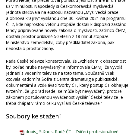
Pořad Nedej se prezentoval poněkud jednostranné informace
už v minulosti. Naposledy si Českomoravská myslivecká
jednota stěžovala na epizodu nazvanou „Myslivecká praxe
a obnova krajiny“ vysílanou dne 30. května 2021 na programu
ČT2, kde naprostou většinu stopáže dostali k dispozici zastánci
tehdy připravované novely zákona o myslivosti, zatímco ČMMJ
dostala prostor přibližně 50 vteřin z 18 minut stopáže.
Ministerstvo zemědělství, coby předkladatel zákona, pak
nedostalo prostor žádný.
Rada České televize konstatovala, že „vzhledem k obsazenosti
byl pořad hrubě nevyvážený“ a informovala ČMMJ, že vyvolá
jednání s vedením televize na toto téma. Současně však
citovala Radomíra Šofra z Centra dramaturgie publicistické,
dokumentární a vzdělávací tvorby ČT, který postup ČT obhajuje
tvrzením, že „pořad Nedej se může být nevyvážený, protože
zákonem postulovanou vyváženost vysílání České televize je
třeba chápat v rámci celku vysílání České televize.“
Soubory ke stažení
dopis_ Stížnost Radě ČT - Zvířecí profesionálové