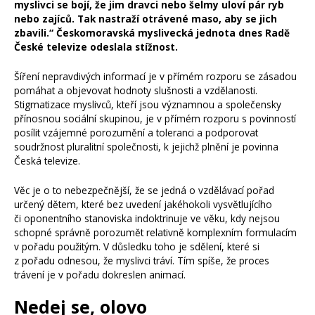
myslivci se bojí, že jim dravci nebo šelmy uloví pár ryb
nebo zajíců. Tak nastraží otrávené maso, aby se jich
zbavili.“ Českomoravská myslivecká jednota dnes Radě
České televize odeslala stížnost.
Šíření nepravdivých informací je v přímém rozporu se zásadou
pomáhat a objevovat hodnoty slušnosti a vzdělanosti.
Stigmatizace myslivců, kteří jsou významnou a společensky
přínosnou sociální skupinou, je v přímém rozporu s povinností
posílit vzájemné porozumění a toleranci a podporovat
soudržnost pluralitní společnosti, k jejichž plnění je povinna
Česká televize.
Věc je o to nebezpečnější, že se jedná o vzdělávací pořad
určený dětem, které bez uvedení jakéhokoli vysvětlujícího
či oponentního stanoviska indoktrinuje ve věku, kdy nejsou
schopné správně porozumět relativně komplexním formulacím
v pořadu použitým. V důsledku toho je sdělení, které si
z pořadu odnesou, že myslivci tráví. Tím spíše, že proces
trávení je v pořadu dokreslen animací.
Nedej se, olovo