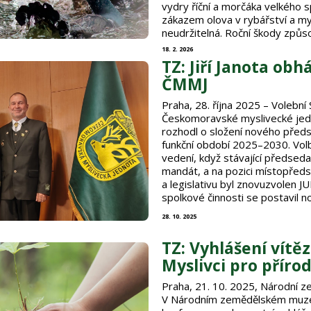
vydry říční a morčáka velkého 
zákazem olova v rybářství a mys
neudržitelná. Roční škody způs
jen v revírech ČRS …
18. 2. 2026
TZ: Jiří Janota obh
ČMMJ
Praha, 28. října 2025 – Volební
Českomoravské myslivecké jedn
rozhodl o složení nového předs
funkční období 2025–2030. Volb
vedení, když stávající předseda I
mandát, a na pozici místopřed
a legislativu byl znovuzvolen JU
spolkové činnosti se postavil n
28. 10. 2025
TZ: Vyhlášení vítě
Myslivci pro příro
Praha, 21. 10. 2025, Národní
V Národním zemědělském muzeu