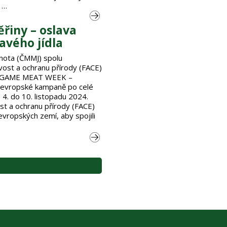
 …
řiny – oslava
avého jídla
nota (ČMMJ) spolu
vost a ochranu přírody (FACE)
ní GAME MEAT WEEK –
oevropské kampaně po celé
 4. do 10. listopadu 2024.
st a ochranu přírody (FACE)
 evropských zemí, aby spojili