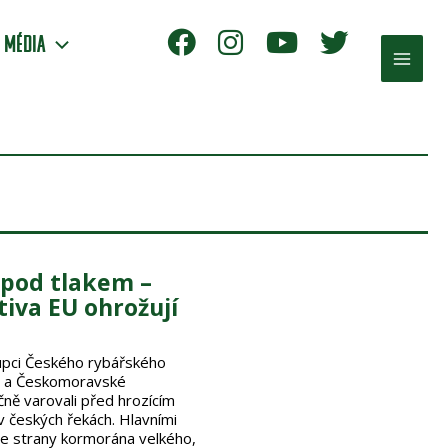
Média
F
I
Y
T
Main
a
n
o
w
c
s
u
i
Men
e
t
T
t
b
a
u
t
o
g
b
e
o
r
e
r
k
a
 pod tlakem –
m
tiva EU ohrožují
upci Českého rybářského
R a Českomoravské
ně varovali před hrozícím
 českých řekách. Hlavními
ze strany kormorána velkého,