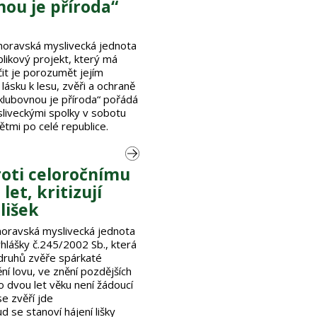
ou je příroda“
oravská myslivecká jednota
likový projekt, který má
čit je porozumět jejím
lásku k lesu, zvěři a ochraně
 klubovnou je příroda“ pořádá
liveckými spolky v sobotu
ětmi po celé republice.
proti celoročnímu
let, kritizují
lišek
oravská myslivecká jednota
hlášky č.245/2002 Sb., která
 druhů zvěře spárkaté
ní lovu, ve znění pozdějších
o dvou let věku není žádoucí
se zvěří jde
 se stanoví hájení lišky