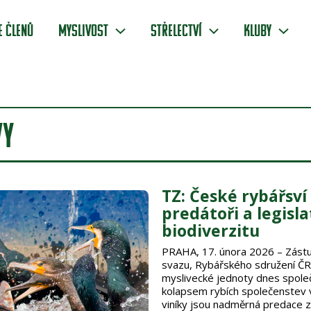
e členů
Myslivost
Střelectví
Kluby
VY
TZ: České rybářsví
predátoři a legisla
biodiverzitu
PRAHA, 17. února 2026 – Zást
svazu, Rybářského sdružení Č
myslivecké jednoty dnes společ
kolapsem rybích společenstev v
viníky jsou nadměrná predace 