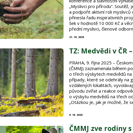
konference a slavnostní vyhláše
„Myslivci pro přírodu“. Soutěž, j
a podpořit aktivní roli myslivců 
přinesla řadu inspirativních pro
šek v hodnotě 10 000 Kč a věcné
přední myslivci, členové odbor
včetně …
21. 10. 2025
TZ: Medvědi v ČR 
PRAHA, 9. října 2025 – Českom
(ČMMJ) zaznamenala během pos
o třech výskytech medvědů na 
případy, které se odehrály na 
vzdálených lokalitách, vyvoláva
původu zvířat a reakce odpově
o výskytu medvědů na třech o
„Otázkou je, jak je možné, že s
9. 10. 2025
ČMMJ zve rodiny s 