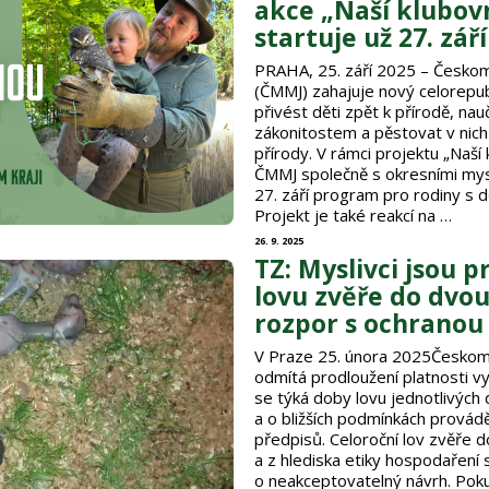
akce „Naší klubovn
startuje už 27. září
PRAHA, 25. září 2025 – Českom
(ČMMJ) zahajuje nový celorepub
přivést děti zpět k přírodě, nau
zákonitostem a pěstovat v nich 
přírody. V rámci projektu „Naší
ČMMJ společně s okresními mys
27. září program pro rodiny s d
Projekt je také reakcí na …
26. 9. 2025
TZ: Myslivci jsou 
lovu zvěře do dvou 
rozpor s ochranou 
V Praze 25. února 2025Českom
odmítá prodloužení platnosti vy
se týká doby lovu jednotlivých
a o bližších podmínkách provádě
předpisů. Celoroční lov zvěře d
a z hlediska etiky hospodaření 
o neakceptovatelný návrh. Pokud