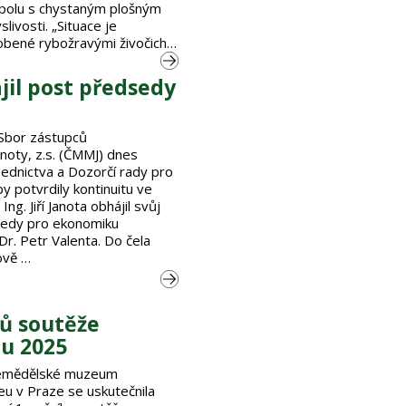
spolu s chystaným plošným
livosti. „Situace je
obené rybožravými živočichy
ájil post předsedy
 Sbor zástupců
oty, z.s. (ČMMJ) dnes
ednictva a Dozorčí rady pro
y potvrdily kontinuitu ve
ng. Jiří Janota obhájil svůj
sedy pro ekonomiku
Dr. Petr Valenta. Do čela
ově …
zů soutěže
du 2025
 zemědělské muzeum
 v Praze se uskutečnila