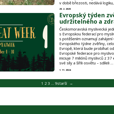
v době březosti, nedává logiku,
25. 2. 2025
Evropský týden zvě
udržitelného a zdr
Českomoravská myslivecká jed
s Evropskou federací pro mysli
s potěšením oznamují zaháje
Evropského týdne zvěřiny, cel
Evropě, která bude probíhat od
Evropské federace pro myslivo
iniciuje 7 miliónů myslivců z 37
své síly a šířili osvětu – sdíleli …
1. 11. 2024
1
2
3
…
9
starší
→