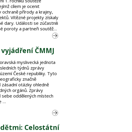
ní 1. ročníku soutěže
ejímž cílem je ocenit
v ochraně přírody a krajiny,
jektů. Vítězné projekty získaly
 dary. Události se zúčastnili
né poroty a partneři soutěže,
– vyjádření ČMMJ
oravská myslivecká jednota
ledních týdnů zprávy
území České republiky. Tyto
geograficky značně
jí zásadní otázky ohledně
dných orgánů. Zprávy
d sebe oddělených místech
e …
dětmi: Celostátní