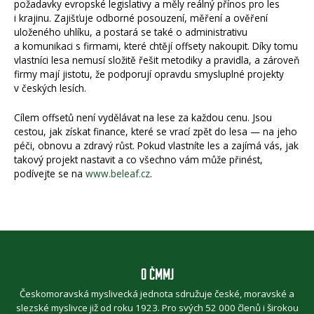
požadavky evropské legislativy a měly reálný přínos pro les
i krajinu. Zajišťuje odborné posouzení, měření a ověření
uloženého uhlíku, a postará se také o administrativu
a komunikaci s firmami, které chtějí offsety nakoupit. Díky tomu
vlastníci lesa nemusí složitě řešit metodiky a pravidla, a zároveň
firmy mají jistotu, že podporují opravdu smysluplné projekty
v českých lesích.
Cílem offsetů není vydělávat na lese za každou cenu. Jsou
cestou, jak získat finance, které se vrací zpět do lesa — na jeho
péči, obnovu a zdravý růst. Pokud vlastníte les a zajímá vás, jak
takový projekt nastavit a co všechno vám může přinést,
podívejte se na
www.beleaf.cz
.
O ČMMJ
Českomoravská myslivecká jednota sdružuje české, moravské a
slezské myslivce již od roku 1923. Pro svých 52 000 členů i širokou