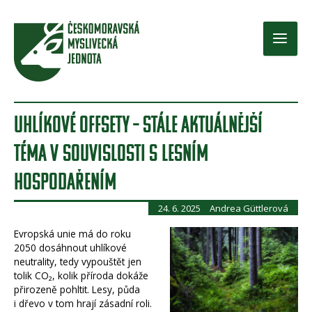
Přeskočit
na
obsah
Main
Men
UHLÍKOVÉ OFFSETY – STÁLE AKTUÁLNĚJŠÍ
TÉMA V SOUVISLOSTI S LESNÍM
HOSPODAŘENÍM
24. 6. 2025
Andrea Güttlerová
Evropská unie má do roku
2050 dosáhnout uhlíkové
neutrality, tedy vypouštět jen
tolik CO₂, kolik příroda dokáže
přirozeně pohltit. Lesy, půda
i dřevo v tom hrají zásadní roli.