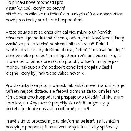
To přináší nové možnosti i pro
vlastníky lesů, kterým se otevírá
příležitost podílet se na řešení klimatických cílů a zároveň získat
nové prostředky pro šetrné hospodaření.
V této souvislosti se dnes čím dál více mluví o uhlíkových
offsetech. Zjednodušeně řečeno, offset je uhlíkový kredit, který
vzniká za prokazatelné pohlcení uhlíku v krajině. Pokud
například v lese díky delšímu obmýtí, šetrnějším zásahům, lepší
obnově nebo protipožárním opatřením zůstane více uhlíku, je
možné tento přínos převést do podoby offsetů. Firmy je pak
mohou nakoupit a tím podpořit konkrétní projekt v české
krajině, který by jinak třeba vůbec nevznikl.
Pro vlastníky lesa je to možnost, jak získat nové finanční zdroje.
Offsety nejsou dotace, ale férová odměna za to, čím les nad
rámec běžného hospodaření přispěje pro ukládání uhlíku a tím
i pro krajinu. Aby takové projekty skutečně fungovaly, je
potřeba je dobře nastavit a odborně podložit.
Právě s tímto procesem je tu platforma
Beleaf
. Ta lesníkům
poskytuje podporu při nastavení projektů tak, aby splňovaly