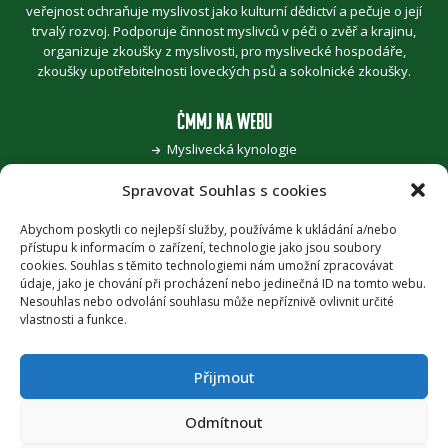
veřejnost ochraňuje myslivost jako kulturní dědictví a pečuje o její
trvalý rozvoj. Podporuje činnost myslivců v péči o zvěř a krajinu,
organizuje zkoušky z myslivosti, pro myslivecké hospodáře,
zkoušky upotřebitelnosti loveckých psů a sokolnické zkoušky.
ČMMJ NA WEBU
Myslivecká kynologie
Jak se stát myslivcem
Spravovat Souhlas s cookies
Pro zvěřinu k myslivcům
Pojďme, děti, za přírodou
Šoulání po stopách myslivosti
Abychom poskytli co nejlepší služby, používáme k ukládání a/nebo
přístupu k informacím o zařízení, technologie jako jsou soubory
Honitba roku
cookies. Souhlas s těmito technologiemi nám umožní zpracovávat
Časopis Myslivost
údaje, jako je chování při procházení nebo jedinečná ID na tomto webu.
Nesouhlas nebo odvolání souhlasu může nepříznivě ovlivnit určité
PODPORA
vlastnosti a funkce.
Provozuje Českomoravská myslivecká jednota, z.s. za podpory
Ministerstva zemědělství ČR
.
Přijmout
PRÁVNÍ UJEDNÁNÍ
Odmítnout
Zásady ochrany osobních údajů