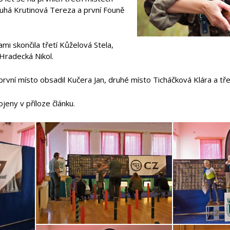
 druhá Krutinová Tereza a první Founě
i skončila třetí Kůželová Stela,
 Hradecká Nikol.
 první místo obsadil Kučera Jan, druhé místo Ticháčková Klára a třet
jeny v příloze článku.