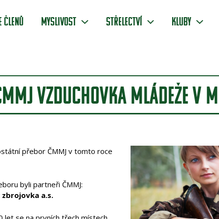
e členů
Myslivost
Střelectví
Kluby
 ČMMJ VZDUCHOVKA MLÁDEŽE V M
lostátní přebor ČMMJ v tomto roce
boru byli partneři ČMMJ:
 zbrojovka a.s.
0 let se na prvních třech místech