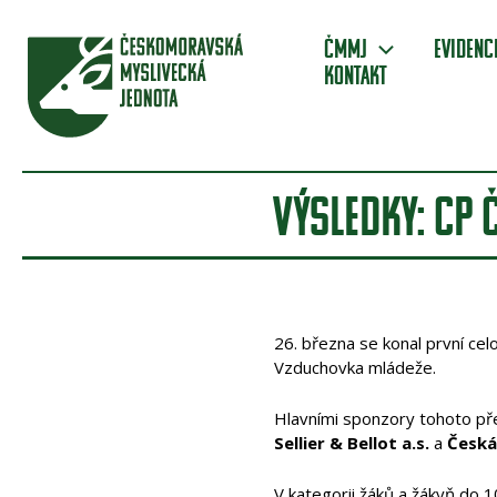
Přeskočit
na
ČMMJ
Evidenc
obsah
Kontakt
VÝSLEDKY: CP
26. března se konal první ce
Vzduchovka mládeže.
Hlavními sponzory tohoto pře
Sellier & Bellot a.s.
a
Česká
V kategorii žáků a žákyň do 1