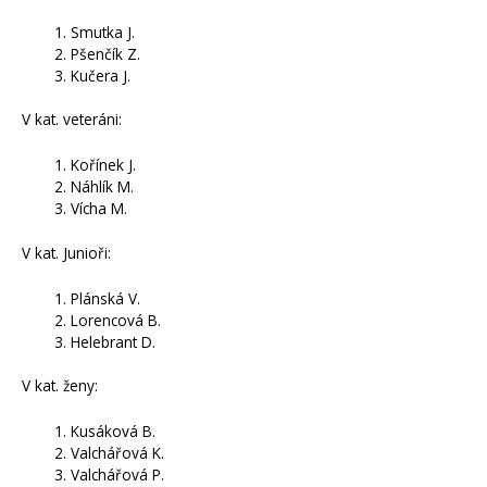
Smutka J.
Pšenčík Z.
Kučera J.
V kat. veteráni:
Kořínek J.
Náhlík M.
Vícha M.
V kat. Junioři:
Plánská V.
Lorencová B.
Helebrant D.
V kat. ženy:
Kusáková B.
Valchářová K.
Valchářová P.