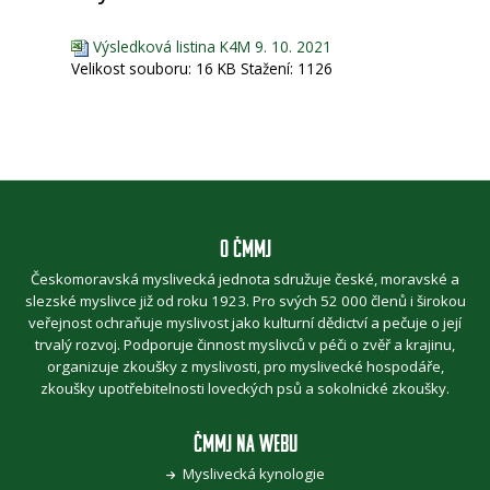
Výsledková listina K4M 9. 10. 2021
Velikost souboru:
16 KB
Stažení:
1126
O ČMMJ
Českomoravská myslivecká jednota sdružuje české, moravské a
slezské myslivce již od roku 1923. Pro svých 52 000 členů i širokou
veřejnost ochraňuje myslivost jako kulturní dědictví a pečuje o její
trvalý rozvoj. Podporuje činnost myslivců v péči o zvěř a krajinu,
organizuje zkoušky z myslivosti, pro myslivecké hospodáře,
zkoušky upotřebitelnosti loveckých psů a sokolnické zkoušky.
ČMMJ NA WEBU
Myslivecká kynologie