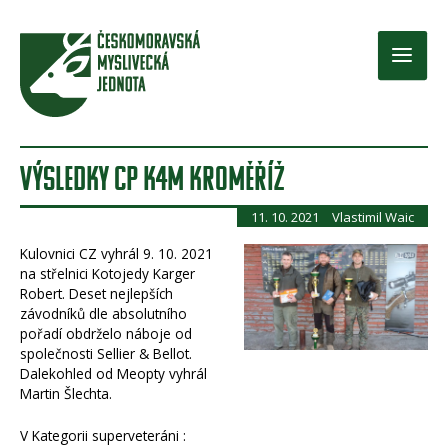
Přeskočit
na
obsah
Main
Men
VÝSLEDKY CP K4M KROMĚŘÍŽ
11. 10. 2021
Vlastimil Waic
Kulovnici CZ vyhrál 9. 10. 2021
na střelnici Kotojedy Karger
Robert. Deset nejlepších
závodníků dle absolutního
pořadí obdrželo náboje od
společnosti Sellier & Bellot.
Dalekohled od Meopty vyhrál
Martin Šlechta.
V Kategorii superveteráni :