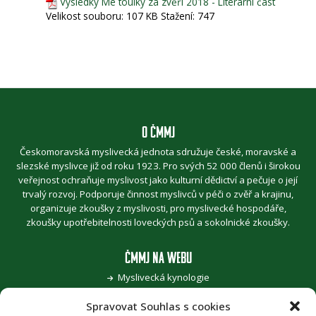
Výsledky Mé toulky za zvěří 2018 - Literární část
Velikost souboru:
107 KB
Stažení:
747
O ČMMJ
Českomoravská myslivecká jednota sdružuje české, moravské a
slezské myslivce již od roku 1923. Pro svých 52 000 členů i širokou
veřejnost ochraňuje myslivost jako kulturní dědictví a pečuje o její
trvalý rozvoj. Podporuje činnost myslivců v péči o zvěř a krajinu,
organizuje zkoušky z myslivosti, pro myslivecké hospodáře,
zkoušky upotřebitelnosti loveckých psů a sokolnické zkoušky.
ČMMJ NA WEBU
Myslivecká kynologie
Jak se stát myslivcem
Spravovat Souhlas s cookies
Pro zvěřinu k myslivcům