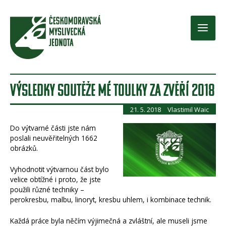
Přeskočit
na
obsah
Main
Men
VÝSLEDKY SOUTĚŽE MÉ TOULKY ZA ZVĚŘÍ 2018
21. 5. 2018
Vlastimil Waic
Do výtvarné části jste nám
poslali neuvěřitelných 1662
obrázků.
Vyhodnotit výtvarnou část bylo
velice obtížné i proto, že jste
použili různé techniky –
perokresbu, malbu, linoryt, kresbu uhlem, i kombinace technik.
Každá práce byla něčím výjimečná a zvláštní, ale museli jsme