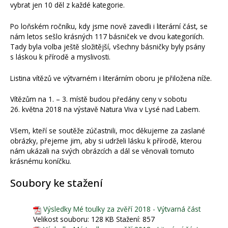
vybrat jen 10 děl z každé kategorie.
Po loňském ročníku, kdy jsme nově zavedli i literární část, se
nám letos sešlo krásných 117 básniček ve dvou kategoriích.
Tady byla volba ještě složitější, všechny básničky byly psány
s láskou k přírodě a myslivosti.
Listina vítězů ve výtvarném i literárním oboru je přiložena níže.
Vítězům na 1. – 3. místě budou předány ceny v sobotu
26. května 2018 na výstavě Natura Viva v Lysé nad Labem.
Všem, kteří se soutěže zúčastnili, moc děkujeme za zaslané
obrázky, přejeme jim, aby si udrželi lásku k přírodě, kterou
nám ukázali na svých obrázcích a dál se věnovali tomuto
krásnému koníčku.
Soubory ke stažení
Výsledky Mé toulky za zvěří 2018 - Výtvarná část
Velikost souboru:
128 KB
Stažení:
857