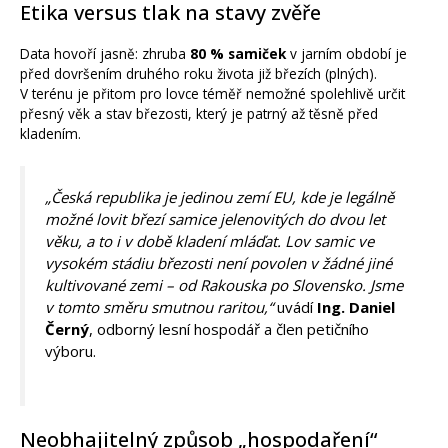
Etika versus tlak na stavy zvěře
Data hovoří jasně: zhruba
80 % samiček
v jarním období je
před dovršením druhého roku života již březích (plných).
V terénu je přitom pro lovce téměř nemožné spolehlivě určit
přesný věk a stav březosti, který je patrný až těsně před
kladením.
„Česká republika je jedinou zemí EU, kde je legálně
možné lovit březí samice jelenovitých do dvou let
věku, a to i v době kladení mláďat. Lov samic ve
vysokém stádiu březosti není povolen v žádné jiné
kultivované zemi – od Rakouska po Slovensko. Jsme
v tomto směru smutnou raritou,“
uvádí
Ing. Daniel
Černý
, odborný lesní hospodář a člen petičního
výboru.
Neobhajitelný způsob „hospodaření“