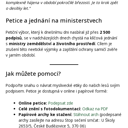
komplexně hájena v období pokročilé březosti. Je to krok zpět
o desítky let.“
Petice a jednání na ministerstvech
Petiční výbor, který k dnešnímu dni nasbíral již přes
2 500
podpisů
, se v nadcházejících dnech chystá na klíčová jednání
s
ministry zemědělství a životního prostředí
. Cílem je
zrušení této neetické výjimky a zajištění ochrany samičí zvěře
v jarním období.
Jak můžete pomoci?
Podpořte snahu o návrat myslivecké etiky do našich lesů svým
podpisem. Petice je dostupná v online i papírové formě:
Online petice:
Podepsat zde
Celé znění s fotodokumentací:
Odkaz na PDF
Papírové archy ke stažení:
Stáhnout arch
(podepsané
archy zasílejte na adresu Stop sečení srnčat : U Školy
2653/5, České Budějovice 5, 370 06)