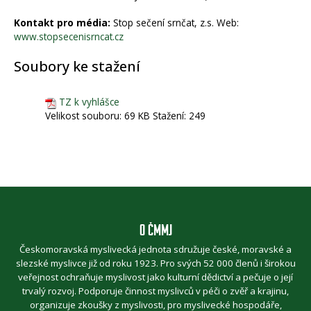
Kontakt pro média:
Stop sečení srnčat, z.s. Web:
www.stopsecenisrncat.cz
Soubory ke stažení
TZ k vyhlášce
Velikost souboru:
69 KB
Stažení:
249
O ČMMJ
Českomoravská myslivecká jednota sdružuje české, moravské a
slezské myslivce již od roku 1923. Pro svých 52 000 členů i širokou
veřejnost ochraňuje myslivost jako kulturní dědictví a pečuje o její
trvalý rozvoj. Podporuje činnost myslivců v péči o zvěř a krajinu,
organizuje zkoušky z myslivosti, pro myslivecké hospodáře,