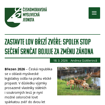
Přeskočit
na
obsah
Main
Men
ZASTAVTE LOV BŘEZÍ ZVĚŘE: SPOLEK STOP
SEČENÍ SRNČAT BOJUJE ZA ZMĚNU ZÁKONA
18. 3. 2026
Andrea Güttlerová
Březen 2026
– Česká republika
se v oblasti myslivecké
legislativy ocitla na prahu etické
propasti. V důsledku výjimky
prosazené vlastníky státních
i soukromých lesů je nyní
možné celoročně lovit
spárkatou zvěř do dvou let