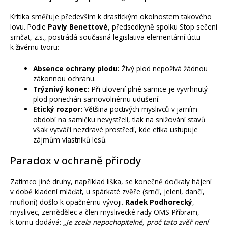
Kritika směřuje především k drastickým okolnostem takového
lovu. Podle
Pavly Benettové
, předsedkyně spolku Stop sečení
srnčat, z.s., postrádá současná legislativa elementární úctu
k živému tvoru:
Absence ochrany plodu:
Živý plod nepožívá žádnou
zákonnou ochranu.
Trýznivý konec:
Při ulovení plné samice je vyvrhnutý
plod ponechán samovolnému udušení.
Etický rozpor:
Většina poctivých myslivců v jarním
období na samičku nevystřelí, tlak na snižování stavů
však vytváří nezdravé prostředí, kde etika ustupuje
zájmům vlastníků lesů.
Paradox v ochraně přírody
Zatímco jiné druhy, například liška, se konečně dočkaly hájení
v době kladení mláďat, u spárkaté zvěře (srnčí, jelení, dančí,
mufloní) došlo k opačnému vývoji.
Radek Podhorecký
,
myslivec, zemědělec a člen myslivecké rady OMS Příbram,
k tomu dodává:
„Je zcela nepochopitelné, proč tato zvěř není