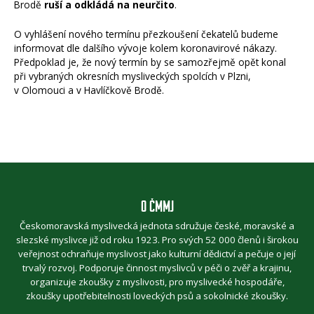
Brodě
ruší a odkládá na neurčito
.
O vyhlášení nového termínu přezkoušení čekatelů budeme
informovat dle dalšího vývoje kolem koronavirové nákazy.
Předpoklad je, že nový termín by se samozřejmě opět konal
při vybraných okresních mysliveckých spolcích v Plzni,
v Olomouci a v Havlíčkově Brodě.
O ČMMJ
Českomoravská myslivecká jednota sdružuje české, moravské a
slezské myslivce již od roku 1923. Pro svých 52 000 členů i širokou
veřejnost ochraňuje myslivost jako kulturní dědictví a pečuje o její
trvalý rozvoj. Podporuje činnost myslivců v péči o zvěř a krajinu,
organizuje zkoušky z myslivosti, pro myslivecké hospodáře,
zkoušky upotřebitelnosti loveckých psů a sokolnické zkoušky.