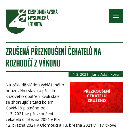
Přeskočit
na
obsah
Main
Men
ZRUŠENÁ PŘEZKOUŠENÍ ČEKATELŮ NA
ROZHODČÍ Z VÝKONU
1. 3. 2021
Jana Adámková
Na základě vládou vyhlášeného
nouzového stavu a přijetím
krizového opatření kvůli stále
se zhoršující situaci kolem
Covid-19 platného od
1. 3. 2021 se přezkoušení
čekatelů 6. března 2021 v Plzni,
12. března 2021 v Olomouci a 13. března 2021 v Havlíčkově