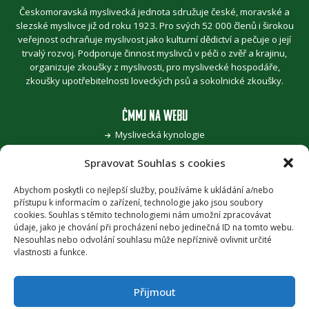
Českomoravská myslivecká jednota sdružuje české, moravské a
slezské myslivce již od roku 1923. Pro svých 52 000 členů i širokou
veřejnost ochraňuje myslivost jako kulturní dědictví a pečuje o její
trvalý rozvoj. Podporuje činnost myslivců v péči o zvěř a krajinu,
organizuje zkoušky z myslivosti, pro myslivecké hospodáře,
zkoušky upotřebitelnosti loveckých psů a sokolnické zkoušky.
ČMMJ NA WEBU
Myslivecká kynologie
Jak se stát myslivcem
Spravovat Souhlas s cookies
Pro zvěřinu k myslivcům
Pojďme, děti, za přírodou
Šoulání po stopách myslivosti
Abychom poskytli co nejlepší služby, používáme k ukládání a/nebo
přístupu k informacím o zařízení, technologie jako jsou soubory
Honitba roku
cookies. Souhlas s těmito technologiemi nám umožní zpracovávat
Časopis Myslivost
údaje, jako je chování při procházení nebo jedinečná ID na tomto webu.
Nesouhlas nebo odvolání souhlasu může nepříznivě ovlivnit určité
PODPORA
vlastnosti a funkce.
Provozuje Českomoravská myslivecká jednota, z.s. za podpory
Ministerstva zemědělství ČR
.
Přijmout