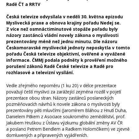
Radě ČT a RRTV
Česká televize odvysílala v neděli 30. května epizodu
Myslivecká praxe a obnova krajiny pořadu Nedej se.
Z více než osmnáctiminutové stopáže pořadu byly
názory zastánců vládní novely zákona o myslivosti
prezentovány méně než jednu minutu. Dle názoru
Českomoravské myslivecké jednoty neposkytla v tomto
pořadu Česká televize objektivní, ověřené a vyvážené
informace. ČMMJ podala podněty k prověření možného
porušení zákonů Radě České televize a Radě pro
rozhlasové a televizní vysílání.
Vedle zřejmého nepoměru (1 ku 20) v délce prezentace
považují čeští myslivci za zarážející zejména rozdíl v pojetí
prezentace obou stran. Názory zastánců poslaneckých
pozměňovacích návrhů k novele zákona o myslivosti byly
prezentovány pěti mluvčími (Jaromírem Bláhou z Hnutí Duha,
Danielem Pitkem z Asociace soukromého zemědělství, prof.
Jakubem Hruškou z Ústavu výzkumu globální změny AV ČR
a poslanci Petrem Bendlem a Radkem Holomčíkem) ve zjevně
domluvených a připravených vyjádřeních.