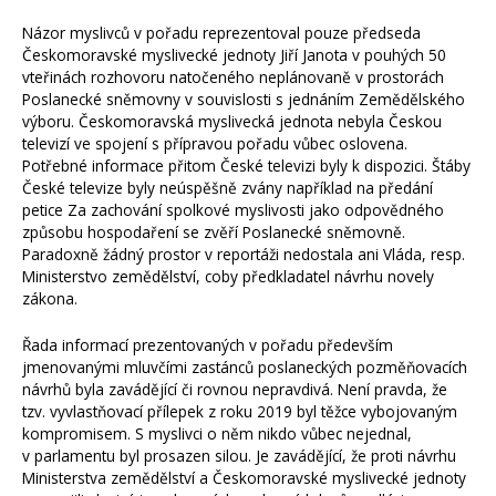
Názor myslivců v pořadu reprezentoval pouze předseda
Českomoravské myslivecké jednoty Jiří Janota v pouhých 50
vteřinách rozhovoru natočeného neplánovaně v prostorách
Poslanecké sněmovny v souvislosti s jednáním Zemědělského
výboru. Českomoravská myslivecká jednota nebyla Českou
televizí ve spojení s přípravou pořadu vůbec oslovena.
Potřebné informace přitom České televizi byly k dispozici. Štáby
České televize byly neúspěšně zvány například na předání
petice Za zachování spolkové myslivosti jako odpovědného
způsobu hospodaření se zvěří Poslanecké sněmovně.
Paradoxně žádný prostor v reportáži nedostala ani Vláda, resp.
Ministerstvo zemědělství, coby předkladatel návrhu novely
zákona.
Řada informací prezentovaných v pořadu především
jmenovanými mluvčími zastánců poslaneckých pozměňovacích
návrhů byla zavádějící či rovnou nepravdivá. Není pravda, že
tzv. vyvlastňovací přílepek z roku 2019 byl těžce vybojovaným
kompromisem. S myslivci o něm nikdo vůbec nejednal,
v parlamentu byl prosazen silou. Je zavádějící, že proti návrhu
Ministerstva zemědělství a Českomoravské myslivecké jednoty