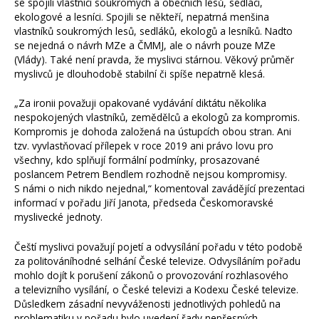
se spojili vlastníci soukromých a obecních lesů, sedláci,
ekologové a lesníci. Spojili se někteří, nepatrná menšina
vlastníků soukromých lesů, sedláků, ekologů a lesníků. Nadto
se nejedná o návrh MZe a ČMMJ, ale o návrh pouze MZe
(Vlády). Také není pravda, že myslivci stárnou. Věkový průměr
myslivců je dlouhodobě stabilní či spíše nepatrně klesá.
„Za ironii považuji opakované vydávání diktátu několika
nespokojených vlastníků, zemědělců a ekologů za kompromis.
Kompromis je dohoda založená na ústupcích obou stran. Ani
tzv. vyvlastňovací přílepek v roce 2019 ani právo lovu pro
všechny, kdo splňují formální podmínky, prosazované
poslancem Petrem Bendlem rozhodně nejsou kompromisy.
S námi o nich nikdo nejednal,“ komentoval zavádějící prezentaci
informací v pořadu Jiří Janota, předseda Českomoravské
myslivecké jednoty.
Čeští myslivci považují pojetí a odvysílání pořadu v této podobě
za politováníhodné selhání České televize. Odvysíláním pořadu
mohlo dojít k porušení zákonů o provozování rozhlasového
a televizního vysílání, o České televizi a Kodexu České televize.
Důsledkem zásadní nevyváženosti jednotlivých pohledů na
problematiku v pořadu bylo uvedení řady nepřesných,