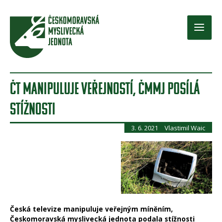
Přeskočit
na
obsah
Main
Men
ČT MANIPULUJE VEŘEJNOSTÍ, ČMMJ POSÍLÁ
STÍŽNOSTI
3. 6. 2021
Vlastimil Waic
Česká televize manipuluje veřejným míněním,
Českomoravská myslivecká jednota podala stížnosti