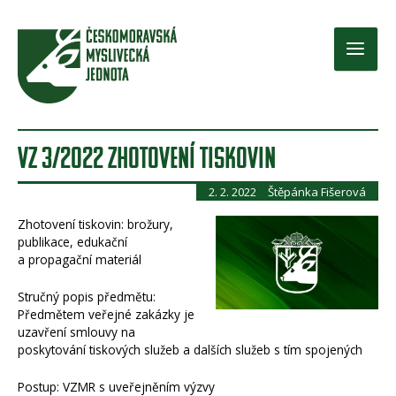
Přeskočit
na
obsah
Main
Men
VZ 3/2022 ZHOTOVENÍ TISKOVIN
2. 2. 2022
Štěpánka Fišerová
Zhotovení tiskovin: brožury,
publikace, edukační
a propagační materiál
Stručný popis předmětu:
Předmětem veřejné zakázky je
uzavření smlouvy na
poskytování tiskových služeb a dalších služeb s tím spojených
Postup: VZMR s uveřejněním výzvy