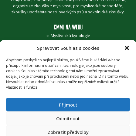
organizuje zkoušky z myslivosti, pro myslivecké hospodáře,
zkoušky upotřebitelnosti loveckých psů a sokolnické zkoušky.
ČMMJ NA WEBU
Myslivecká kynologie
Jak se stát myslivcem
Spravovat Souhlas s cookies
Pro zvěřinu k myslivcům
Pojďme, děti, za přírodou
Šoulání po stopách myslivosti
Abychom poskytli co nejlepší služby, používáme k ukládání a/nebo
přístupu k informacím o zařízení, technologie jako jsou soubory
Honitba roku
cookies. Souhlas s těmito technologiemi nám umožní zpracovávat
Časopis Myslivost
údaje, jako je chování při procházení nebo jedinečná ID na tomto webu.
Nesouhlas nebo odvolání souhlasu může nepříznivě ovlivnit určité
PODPORA
vlastnosti a funkce.
Provozuje Českomoravská myslivecká jednota, z.s. za podpory
Ministerstva zemědělství ČR
.
Přijmout
PRÁVNÍ UJEDNÁNÍ
Odmítnout
Zásady ochrany osobních údajů
Zobrazit předvolby
Zásady cookies