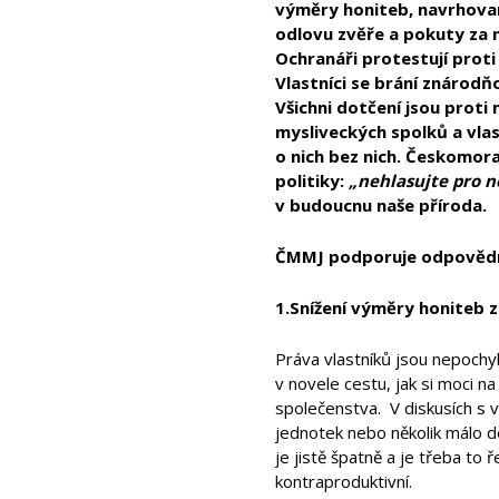
výměry honiteb, navrhova
odlovu zvěře a pokuty za 
Ochranáři protestují proti
Vlastníci se brání znárodň
Všichni dotčení jsou proti
mysliveckých spolků a vla
o nich bez nich. Českomora
politiky:
„nehlasujte pro n
v budoucnu naše příroda.
ČMMJ podporuje odpovědné
1.Snížení výměry honiteb z
Práva vlastníků jsou nepochy
v novele cestu, jak si moci 
společenstva. V diskusích s 
jednotek nebo několik málo de
je jistě špatně a je třeba to
kontraproduktivní.