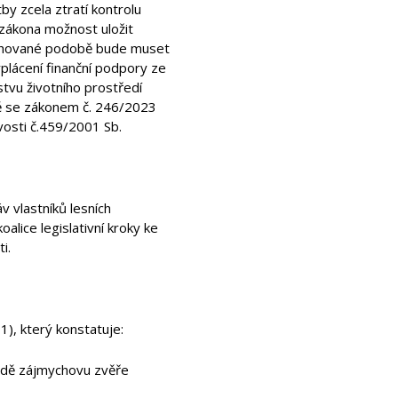
y zcela ztratí kontrolu
 zákona možnost uložit
avrhované podobě bude muset
plácení finanční podpory ze
stvu životního prostředí
ně se zákonem č. 246/2023
vosti č.459/2001 Sb.
v vlastníků lesních
lice legislativní kroky ke
i.
1), který konstatuje:
řadě zájmychovu zvěře