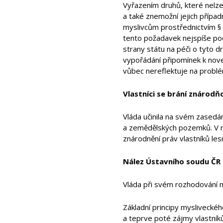
Vyřazením druhů, které nelze
a také znemožní jejich přípa
myslivcům prostřednictvím § 
tento požadavek nejspíše pod
strany státu na péči o tyto d
vypořádání připomínek k nove
vůbec nereflektuje na problé
Vlastníci se brání znárodň
Vláda učinila na svém zasedán
a zemědělských pozemků. V rám
znárodnění práv vlastníků le
Nález Ústavního soudu ČR
Vláda při svém rozhodování ne
Základní principy myslivecké
a teprve poté zájmy vlastní