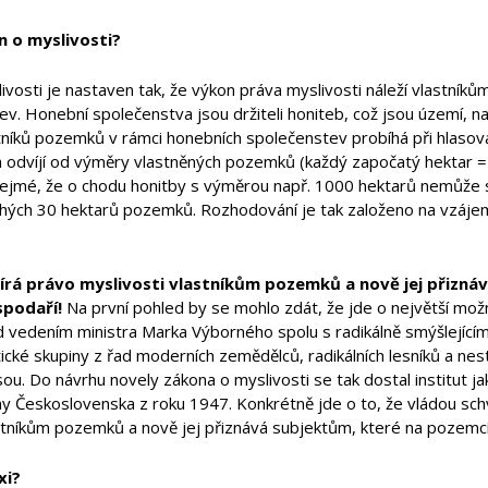
n o myslivosti?
vosti je nastaven tak, že výkon práva myslivosti náleží vlastníků
ev. Honební společenstva jsou držiteli honiteb, což jsou území, n
tníků pozemků v rámci honebních společenstev probíhá při hlasov
a odvíjí od výměry vlastněných pozemků (každý započatý hektar = 
zřejmé, že o chodu honitby s výměrou např. 1000 hektarů nemůž
 pouhých 30 hektarů pozemků. Rozhodování je tak založeno na vzáj
rá právo myslivosti vlastníkům pozemků a nově jej přiznáv
podaří!
Na první pohled by se mohlo zdát, že jde o největší mo
 vedením ministra Marka Výborného spolu s radikálně smýšlejícím
tické skupiny z řad moderních zemědělců, radikálních lesníků a ne
ou. Do návrhu novely zákona o myslivosti se tak dostal institut 
y Československa z roku 1947. Konkrétně jde o to, že vládou sch
astníkům pozemků a nově jej přiznává subjektům, které na pozemc
xi?