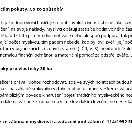
vcům pokuty. Co to způsobí?
dí, jako dobrovolní hasiči. Je to dobrovolná činnost stejně jako každá 
ení, na svoje náklady. Myslivci obětují statisíce hodin volného čas
přišla od státu pro tyto lidi motivace nebo alespoň podpora, tak p
ající počet myslivců, tím pádem nebude, kdo by lovil zvěř. Její poč
Přitom v organizacích zřízených státem (LČR, VLS), honitbách školní
nemalou finanční odměnou a materiální pomocí za odstřel zvěře.
ky pro vlastníky 30 ha
 veškerá práva. Mohou rozhodovat, zda ve svých honitbách budou 
u si na základě smluvního vztahu mohou ochránit veškerá svá pr
bám blízkým povede k narušení pojetí tradičního mysliveckého ho
 a dále na základě zákona umožníme lov dalším lovcům, se neset
 ze zákona o myslivosti a zařazení pod zákon č. 114/1992 S