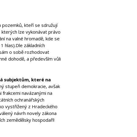
m pozemků, kteří se sdružují
a kterých lze vykonávat právo
ání na valné hromadě, kde se
1 hlas).Dle základních
e sám o sobě rozhodovat
emné dohodě, a především vůli
á subjektům, které na
žný stupeň demokracie, avšak
i frakcemi navázanými na
státních ochranářských
jako vystřižený z Hradeckého
válený návrh novely zákona
ích zemědělsky hospodaří!