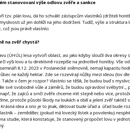
ém stanovovaní výše odlovu zvěře a sankce
ří tzv. plán lovu, dá ho schválit zástupcům vlastníků (držiteli honit
myslivosti už jen dohlíží na jeho dodržení. Tudíž, výše a struktura 
 což jsou právě vlastníci.
ně na zvěř chyst
á?
u (ÚHÚL) lesa vytvoří oblast, asi jako kdyby sloučil dva okres
rčí výši lovu a tu direktivně rozepíše na jednotlivé honitby. Vše od
semináři 8.12. 2023 v Poslanecké sněmovně, nemají kapacitu hodn
vůbec ne každý hektar. Zde se rozevírají nůžky mezi ideou (lov dle
. Takže v čem je rozpor? Vlastníci se těšili, že budou buď s mysliv
dle své svobodné vůle a záměrů, že budou opravdoví svébytní ,, p
 např, že zajíců a srnčí zvěře chceme mít stejně nebo více, protože
žíme, protože působí škody na loukách a obilí a jelení zvěř taktéž 
 Krásná idea a ono je to jinak, diktovat bude úřad a úřad bude r
lastník – zemědělec (pokud má lovecký lístek a povolenku) nesplní
ena studie, která konstatuje, že stanovený propočet lovu v jednot
ný.