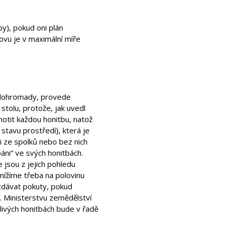
by), pokud oni plán
lovu je v maximální míře
y dohromady, provede
 stolu, protože, jak uvedl
otit každou honitbu, natož
 stavu prostředí), která je
ci ze spolků nebo bez nich
áni“ ve svých honitbách.
 jsou z jejich pohledu
snížíme třeba na polovinu
ozdávat pokuty, pokud
. Ministerstvu zemědělství
livých honitbách bude v řadě