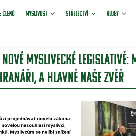
e členů
Myslivost
Střelectví
Kluby
 NOVÉ MYSLIVECKÉ LEGISLATIVĚ: M
HRANÁŘI, A HLAVNĚ NAŠE ZVĚŘ
hůzi projednávat novelu zákona
 novelou nesouhlasí myslivci,
mků. Myslivcům se nelíbí snížení