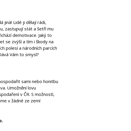
jiná! Lidé ji dělají rádi,
u, zastupují stát a šetří mu
řichází demotivace. Jaký to
et se zvýší a tím i škody na
ch polesí a národních parcích
 Dává Vám to smysl?
hospodařit sami nebo honitbu
áva. Umožnění lovu
spodaření v ČR. S možností,
káme v žádné ze zemí
b.