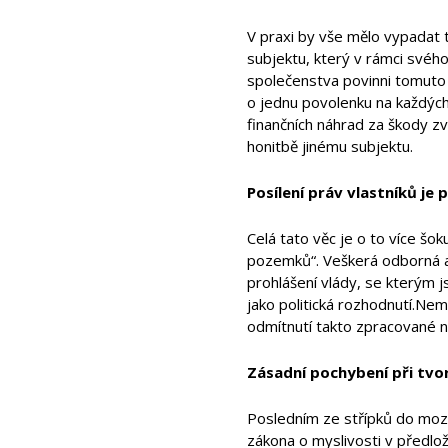
V praxi by vše mělo vypadat
subjektu, který v rámci svéh
společenstva povinni tomuto 
o jednu povolenku na každýc
finančních náhrad za škody zv
honitbě jinému subjektu.
Posílení práv vlastníků je 
Celá tato věc je o to více šok
pozemků“. Veškerá odborná 
prohlášení vlády, se kterým 
jako politická rozhodnutí.Ne
odmítnutí takto zpracované n
Zásadní pochybení při tvo
Posledním ze střípků do moza
zákona o myslivosti v předl