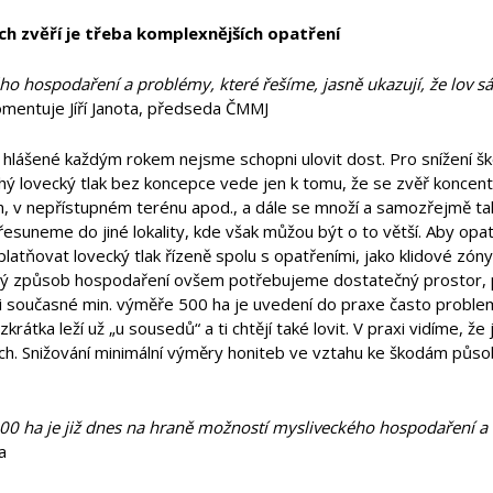
h zvěří je třeba komplexnějších opatření
ho hospodaření a problémy, které řešíme, jasně ukazují, že lov
omentuje Jíří Janota, předseda ČMMJ
 hlášené každým rokem nejsme schopni ulovit dost. Pro snížení š
ý lovecký tlak bez koncepce vede jen k tomu, že se zvěř koncentruj
ch, v nepřístupném terénu apod., a dále se množí a samozřejmě ta
esuneme do jiné lokality, kde však můžou být o to větší. Aby opa
latňovat lovecký tlak řízeně spolu s opatřeními, jako klidové zóny
ový způsob hospodaření ovšem potřebujeme dostatečný prostor, p
 při současné min. výměře 500 ha je uvedení do praxe často probl
zkrátka leží už „u sousedů“ a ti chtějí také lovit. V praxi vidíme, ž
ch. Snižování minimální výměry honiteb ve vztahu ke škodám půso
00 ha je již dnes na hraně možností mysliveckého hospodaření 
a