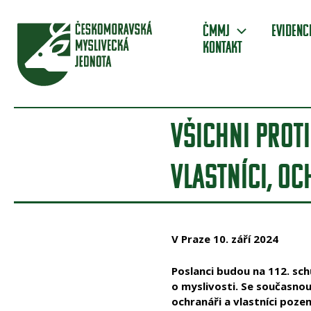
Přeskočit
na
ČMMJ
Evidenc
obsah
Kontakt
VŠICHNI PROTI
VLASTNÍCI, OC
V Praze 10. září 2024
Poslanci budou na 112. sc
o myslivosti. Se současnou
ochranáři a vlastníci poze