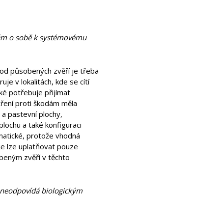
 sám o sobě k systémovému
kod působených zvěří je třeba
e v lokalitách, kde se cítí
ké potřebuje přijímat
tření proti škodám měla
 a pastevní plochy,
lochu a také konfiguraci
ematické, protože vhodná
e je lze uplatňovat pouze
beným zvěří v těchto
a neodpovídá biologickým