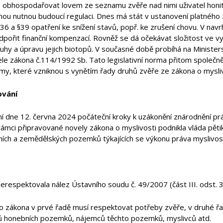
 obhospodařovat lovem ze seznamu zvěře nad nimi uživatel honitb
dnou nutnou budoucí regulaci. Dnes má stát v ustanovení platného
36 a §39 opatření ke snížení stavů, popř. ke zrušení chovu. V n
pořit finanční kompenzací. Rovněž se dá očekávat složitost ve vy
ruhy a úpravu jejich biotopů. V současné době probíhá na Minister
le zákona č.114/1992 Sb. Tato legislativní norma přitom společ
my, které vzniknou s vynětím řady druhů zvěře ze zákona o mysli
ování
í dne 12. června 2024 počáteční kroky k uzákonění znárodnění prá
ci připravované novely zákona o myslivosti podnikla vláda pětikoa
sních a zemědělských pozemků týkajících se výkonu práva myslivost
respektovala nález Ústavního soudu č. 49/2007 (část III. odst. 3
ho zákona v prvé řadě musí respektovat potřeby zvěře, v druhé 
ků honebních pozemků, nájemců těchto pozemků, myslivců atd.