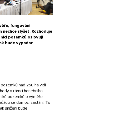
věře, fungování
n nechce slyšet. Rozhoduje
tníci pozemků oslovují
 jak bude vypadat
h pozemků nad 250 ha vidí
dohody v rámci honebního
astníků pozemků o výměře
emůžou se domoci zastání. To
pak snížení bude