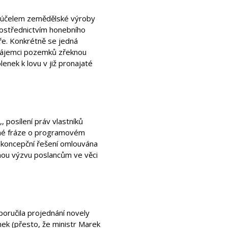
a účelem zemědělské výroby
rostřednictvím honebního
ře. Konkrétně se jedná
 nájemci pozemků zřeknou
enek k lovu v již pronajaté
, posílení práv vlastníků
uhé fráze o programovém
ekoncepční řešení omlouvána
enou výzvu poslancům ve věci
poručila projednání novely
ek (přesto, že ministr Marek