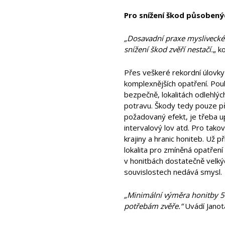
Pro snížení škod působenýc
„Dosavadní praxe myslivecké
snížení škod zvěří nestačí.
„ k
Přes veškeré rekordní úlovky
komplexnějších opatření. Pouh
bezpečně, lokalitách odlehlý
potravu. Škody tedy pouze př
požadovaný efekt, je třeba up
intervalový lov atd. Pro tak
krajiny a hranic honiteb. Už
lokalita pro zmíněná opatření 
v honitbách dostatečně velký
souvislostech nedává smysl.
„Minimální výměra honitby 5
potřebám zvěře.“
Uvádí Janot