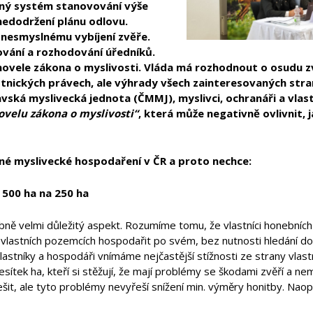
ný systém stanovování výše
nedodržení plánu odlovu.
 nesmyslnému vybíjení zvěře.
ování a rozhodování úředníků.
 novele zákona o myslivosti. Vláda má rozhodnout o osudu z
stnických právech, ale výhrady všech zainteresovaných stra
vská myslivecká jednota (ČMMJ), myslivci, ochranáři a vlas
ovelu zákona o myslivosti“
, která může negativně ovlivnit,
 myslivecké hospodaření v ČR a proto nechce:
 500 ha na 250 ha
bně velmi důležitý aspekt. Rozumíme tomu, že vlastníci honebníc
na vlastních pozemcích hospodařit po svém, bez nutnosti hledání 
vlastníky a hospodáři vnímáme nejčastější stížnosti ze strany vl
sítek ha, kteří si stěžují, že mají problémy se škodami zvěří a n
 řešit, ale tyto problémy nevyřeší snížení min. výměry honitby. Nao