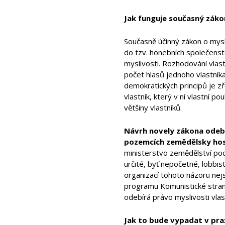
Jak funguje současný záko
Současně účinný zákon o mysli
do tzv. honebních společenst
myslivosti. Rozhodování vlas
počet hlasů jednoho vlastník
demokratických principů je 
vlastník, který v ní vlastní
většiny vlastníků.
Návrh novely zákona odebí
pozemcích zemědělsky hos
ministerstvo zemědělství pod
určité, byť nepočetné, lobbis
organizací tohoto názoru nejs
programu Komunistické stran
odebírá právo myslivosti vl
Jak to bude vypadat v pra