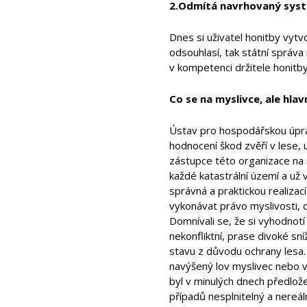
2.Odmítá navrhovaný syst
Dnes si uživatel honitby vytvo
odsouhlasí, tak státní správa 
v kompetenci držitele honitby,
Co se na myslivce, ale hlav
Ústav pro hospodářskou úprav
hodnocení škod zvěří v lese, u
zástupce této organizace na 
každé katastrální území a už 
správná a praktickou realizací
vykonávat právo myslivosti, 
Domnívali se, že si vyhodnotí
nekonfliktní, prase divoké sní
stavu z důvodu ochrany lesa.
navýšený lov myslivec nebo v
byl v minulých dnech předlož
případů nesplnitelný a nereál