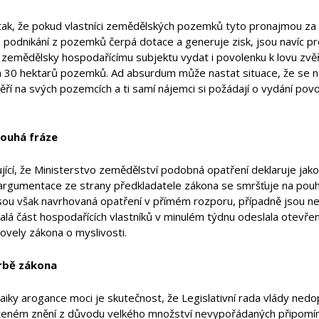
 tak, že pokud vlastníci zemědělských pozemků tyto pronajmou z
o podnikání z pozemků čerpá dotace a generuje zisk, jsou navíc p
zemědělsky hospodařícímu subjektu vydat i povolenku k lovu zvě
h 30 hektarů pozemků. Ad absurdum může nastat situace, že se
ěří na svých pozemcích a ti samí nájemci si požádají o vydání povol
pouhá fráze
ující, že Ministerstvo zemědělství podobná opatření deklaruje jako,
argumentace ze strany předkladatele zákona se smršťuje na po
jsou však navrhovaná opatření v přímém rozporu, případně jsou n
malá část hospodařících vlastníků v minulém týdnu odeslala otevř
ovely zákona o myslivosti.
rbě zákona
iky arogance moci je skutečnost, že Legislativní rada vlády nedo
oženém znění z důvodu velkého množství nevypořádaných připomín