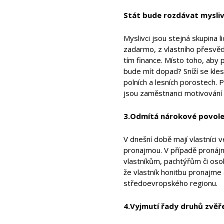
Stát bude rozdávat mysli
Myslivci jsou stejná skupina li
zadarmo, z vlastního přesvědč
tím finance. Místo toho, aby 
bude mít dopad? Sníží se kles
polních a lesních porostech. 
jsou zaměstnanci motivování 
3.Odmítá nárokové povolen
V dnešní době mají vlastníci
pronajmou. V případě pronájm
vlastníkům, pachtýřům či oso
že vlastník honitbu pronajme
středoevropského regionu.
4.Vyjmutí řady druhů zvěře