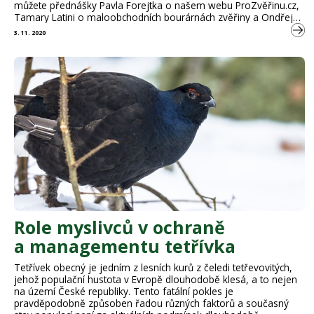
můžete přednášky Pavla Forejtka o našem webu ProZvěřinu.cz,
Tamary Latini o maloobchodních bourárnách zvěřiny a Ondřeje
Izsófa na téma Registrace a provoz bourárny na prodej dělené
3. 11. 2020
zvěřiny.
Role myslivců v ochraně
a managementu tetřívka
Tetřívek obecný je jedním z lesních kurů z čeledi tetřevovitých,
jehož populační hustota v Evropě dlouhodobě klesá, a to nejen
na území České republiky. Tento fatální pokles je
pravděpodobně způsoben řadou různých faktorů a současný