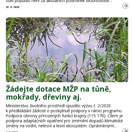
stav populací není za aktuálních podmínek dlouhodobě
udržitelný. Obecný pokles populací tetřevovitých byl v posledních
25. 6. 2020
letech popsán také například ve Skandinávii, kde tetřívek obecný
(ale také …
Žádejte dotace MŽP na tůně,
mokřady, dřeviny aj.
Ministerstvo životního prostředí spustilo výzvu č. 2/2020
k předkládání žádostí o poskytnutí podpory v rámci programu
Podpora obnovy přirozených funkcí krajiny (115 170). Cílem je
podpora adaptačních opatření pro zmírnění dopadů klimatické
změny na vodní, nelesní a lesní ekosystém. Oprávněnými
žadateli jsou fyzické osoby, právnické osoby, obecně prospěšné