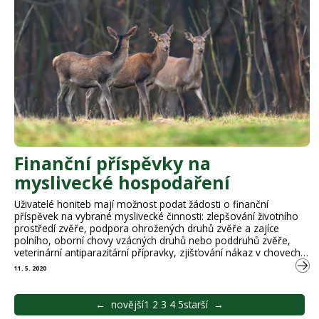
Finanční příspěvky na
myslivecké hospodaření
Uživatelé honiteb mají možnost podat žádosti o finanční
příspěvek na vybrané myslivecké činnosti: zlepšování životního
prostředí zvěře, podpora ohrožených druhů zvěře a zajíce
polního, oborní chovy vzácných druhů nebo poddruhů zvěře,
veterinární antiparazitární přípravky, zjišťování nákaz v chovech
zvěře, ulovení kormorána velkého, ulovení prasete divokého,
11. 5. 2020
ozeleňování krajiny včetně oplocování dřevin. Vlastníci loveckých
psů a loveckých dravců získávají finanční příspěvky …
←
novější
1
2
3
4
5
starší
→