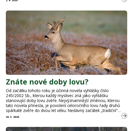
2. 6. 2020
organizace, územní samosprávné celky (obce), spolky, svazky
obcí, příspěvkové organizace, organizační složky státu, …
Znáte nové doby lovu?
Od začátku tohoto roku je účinná novela vyhlášky číslo
245/2002 Sb., kterou každý myslivec zná jako vyhlášku
stanovující doby lovu zvěře. Nejvýznamnější změnou, kterou
tato novela přinesla, je povolení celoročního lovu řady druhů
spárkaté zvěře do dvou let věku. Nedávný začátek „tradiční“
doby lovu srnců však ukázal, že část myslivců o novince neví
20. 5. 2020
a část ji považuje …