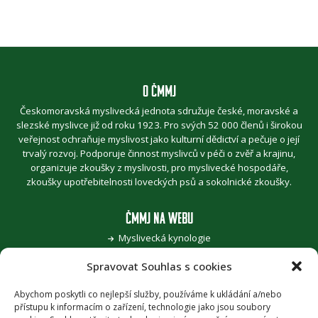
O ČMMJ
Českomoravská myslivecká jednota sdružuje české, moravské a
slezské myslivce již od roku 1923. Pro svých 52 000 členů i širokou
veřejnost ochraňuje myslivost jako kulturní dědictví a pečuje o její
trvalý rozvoj. Podporuje činnost myslivců v péči o zvěř a krajinu,
organizuje zkoušky z myslivosti, pro myslivecké hospodáře,
zkoušky upotřebitelnosti loveckých psů a sokolnické zkoušky.
ČMMJ NA WEBU
Myslivecká kynologie
Jak se stát myslivcem
Spravovat Souhlas s cookies
Pro zvěřinu k myslivcům
Pojďme, děti, za přírodou
Šoulání po stopách myslivosti
Abychom poskytli co nejlepší služby, používáme k ukládání a/nebo
přístupu k informacím o zařízení, technologie jako jsou soubory
Honitba roku